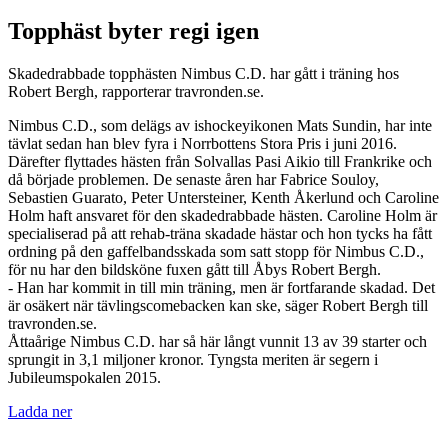
Topphäst byter regi igen
Skadedrabbade topphästen Nimbus C.D. har gått i träning hos
Robert Bergh, rapporterar travronden.se.
Nimbus C.D., som delägs av ishockeyikonen Mats Sundin, har inte
tävlat sedan han blev fyra i Norrbottens Stora Pris i juni 2016.
Därefter flyttades hästen från Solvallas Pasi Aikio till Frankrike och
då började problemen. De senaste åren har Fabrice Souloy,
Sebastien Guarato, Peter Untersteiner, Kenth Åkerlund och Caroline
Holm haft ansvaret för den skadedrabbade hästen. Caroline Holm är
specialiserad på att rehab-träna skadade hästar och hon tycks ha fått
ordning på den gaffelbandsskada som satt stopp för Nimbus C.D.,
för nu har den bildsköne fuxen gått till Åbys Robert Bergh.
- Han har kommit in till min träning, men är fortfarande skadad. Det
är osäkert när tävlingscomebacken kan ske, säger Robert Bergh till
travronden.se.
Åttaårige Nimbus C.D. har så här långt vunnit 13 av 39 starter och
sprungit in 3,1 miljoner kronor. Tyngsta meriten är segern i
Jubileumspokalen 2015.
Ladda ner