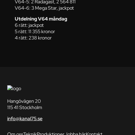
V64-5: 2 Radagast, 2 564 811
V64-6: 3 Mega Star, jackpot
Utdelning V64 måndag
6 rätt: jackpot
5 rätt: 11 355 kronor
4 rätt: 238 kronor
Hangövägen 20
115 41 Stockholm
info@kanal75.se
Om oss
Teknik
Produktioner
Jobba här
Kontakt