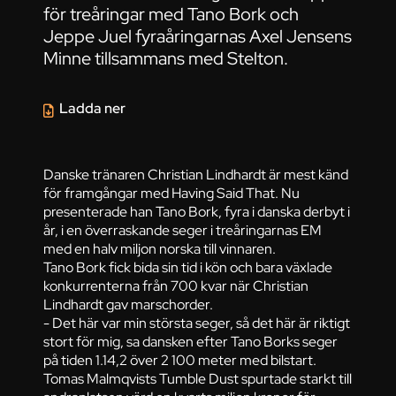
för treåringar med Tano Bork och
Jeppe Juel fyraåringarnas Axel Jensens
Minne tillsammans med Stelton.
Ladda ner
Danske tränaren Christian Lindhardt är mest känd
för framgångar med Having Said That. Nu
presenterade han Tano Bork, fyra i danska derbyt i
år, i en överraskande seger i treåringarnas EM
med en halv miljon norska till vinnaren.
Tano Bork fick bida sin tid i kön och bara växlade
konkurrenterna från 700 kvar när Christian
Lindhardt gav marschorder.
- Det här var min största seger, så det här är riktigt
stort för mig, sa dansken efter Tano Borks seger
på tiden 1.14,2 över 2 100 meter med bilstart.
Tomas Malmqvists Tumble Dust spurtade starkt till