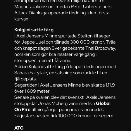
andraplatsen värd en kvarts miljon kronor för
Magnus Jakobsson, medan Peter Untersteiners
Attack Diablo galopperade i ledning i den första
kurvan.
Kolgjini satte färg
I Axel Jensens Minne spurtade Stelton till seger
för Jeppe Juel och tjänade 300 000 kronor. Tvåa
och knappt slagen Sverigebekante Thai Broadway,
norsken som gör bra insatser varje gång i
storloppen utan att få vinna.
Adrian Kolgjini satte färg på loppet i ledningen med
Sahara Fairytale, en satsning som räckte till en
fjärdeplats.
Segertiden i Axel Jensens Minne blev skarpa 1.11,9
över 1 609 meter.
Senare på kvällen blev det svenskt i Axels Jensens
stolopp där Jonas Moberg vann med sin
Global
On Fire
till nio gånger pengarna i vinnarodds.
Färjestadshästen fick 100 000 kronor för segern.
ATG