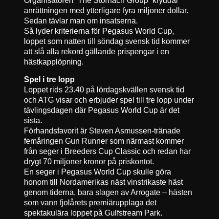
anrättningen med ytterligare fyra miljoner dollar.
Sedan tävlar man om insatserna.
Så lyder kriterierna för Pegasus World Cup,
loppet som natten till söndag svensk tid kommer
att slå alla rekord gällande prispengar i en
hästkapplöpning.
Spel i tre lopp
Loppet rids 23.40 på lördagskvällen svensk tid
och ATG visar och erbjuder spel till tre lopp under
tävlingsdagen där Pegasus World Cup är det
sista.
Förhandsfavorit är Steven Asmussen-tränade
femåringen Gun Runner som närmast kommer
från seger i Breeders Cup Classic och redan har
drygt 70 miljoner kronor på priskontot.
En seger i Pegasus World Cup skulle göra
honom till Nordamerikas näst vinstrikaste häst
genom tiderna, bara slagen av Arrogate – hästen
som vann fjolårets premiärupplaga det
spektakulära loppet på Gulfstream Park.