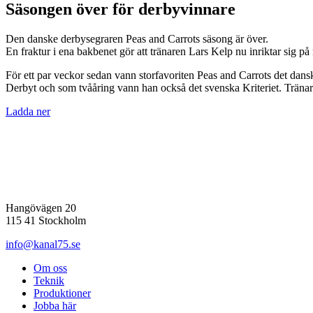
Säsongen över för derbyvinnare
Den danske derbysegraren Peas and Carrots säsong är över.
En fraktur i ena bakbenet gör att tränaren Lars Kelp nu inriktar sig på
För ett par veckor sedan vann storfavoriten Peas and Carrots det danska
Derbyt och som tvååring vann han också det svenska Kriteriet. Tränare
Ladda ner
Hangövägen 20
115 41 Stockholm
info@kanal75.se
Om oss
Teknik
Produktioner
Jobba här