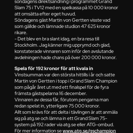
söndagens direktsändning i programmet Grand
Slam 75 i TV12 med en spelkassa på 10 000 kronor
att omsätta efter eget huvud.
Söndagens gäst Martin von Gertten visste vad
som gällde och lämnade studion 47 625 kronor
rikare.
- Det blev en bra slant idag, en bra resa till
Stockholm. Jag känner mig upprymd och glad,
konstaterade vinnaren som inför den avslutande
avdelningen hade chans på över 200 000 kronor.
Spela för 192 kronor för att kvala in
Vinstsumman var den största hittills i år och satte
Martin von Gertten i topp i Grand Slam Champion
som pågår året ut med ett finalspel för de fyra
främsta gästspelarna 16 december.
Vinnaren av dessa får, förutom pengarna man
redan spelat in, ytterligare 75 000 kronor.
Allt som krävs för att delta i tävlingen är att anmäla
sig på atg.se och lämna in ett Grand Slam 75-
system på 192 rader via atg.se eller ATG-ombud.
För mer information se
www.atg.se/gschampion