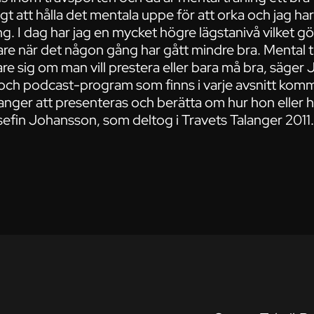
ktigt att hålla det mentala uppe för att orka och jag h
ng. I dag har jag en mycket högre lägstanivå vilket g
re när det någon gång har gått mindre bra. Mental tr
 vare sig om man vill prestera eller bara må bra, säge
ch podcast-program som finns i varje avsnitt komm
alanger att presenteras och berätta om hur hon eller
osefin Johansson, som deltog i Travets Talanger 2011.