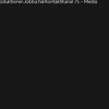
oduktioner
Jobba här
Kontakt
Kanal 75 – Media