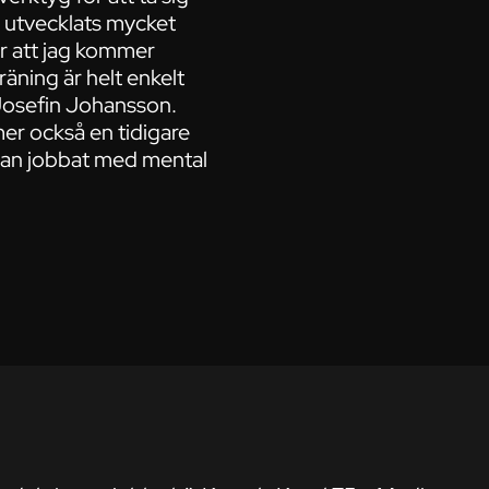
ar utvecklats mycket
ör att jag kommer
äning är helt enkelt
r Josefin Johansson.
er också en tidigare
 han jobbat med mental