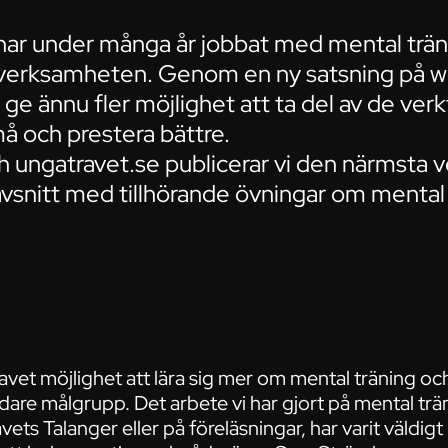
har under många år jobbat med mental trän
verksamheten. Genom en ny satsning på w
ge ännu fler möjlighet att ta del av de ver
må och prestera bättre.
h ungatravet.se publicerar vi den närmsta 
vsnitt med tillhörande övningar om mental 
 travet möjlighet att lära sig mer om mental träning och
bredare målgrupp. Det arbete vi har gjort på mental tr
ravets Talanger eller på föreläsningar, har varit väldi