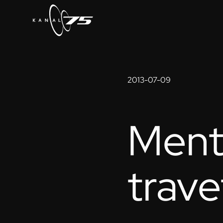
2013-07-09
Menta
trave