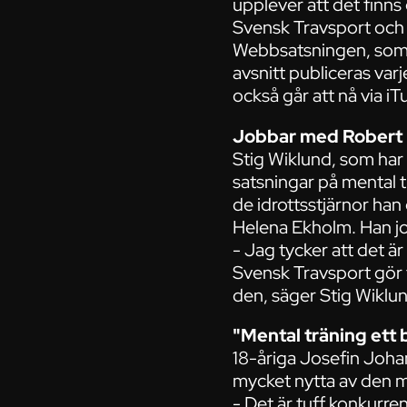
upplever att det finn
Svensk Travsport och 
Webbsatsningen, som fi
avsnitt publiceras var
också går att nå via i
Jobbar med Robert
Stig Wiklund, som har
satsningar på mental t
de idrottsstjärnor ha
Helena Ekholm. Han j
- Jag tycker att det ä
Svensk Travsport gör 
den, säger Stig Wiklu
"Mental träning ett 
18-åriga Josefin Johan
mycket nytta av den m
- Det är tuff konkurre