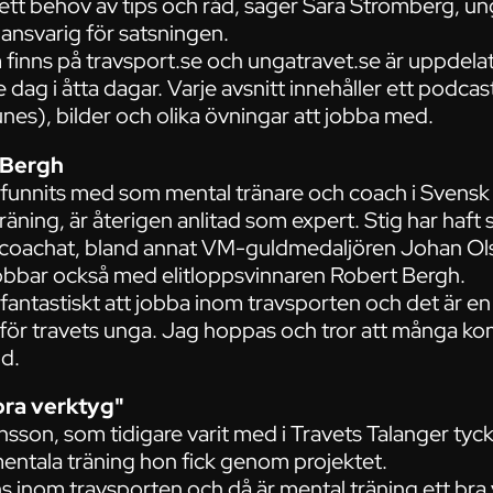
s ett behov av tips och råd, säger Sara Strömberg, 
ansvarig för satsningen.
nns på travsport.se och ungatravet.se är uppdelat i 
je dag i åtta dagar. Varje avsnitt innehåller ett pod
Tunes), bilder och olika övningar att jobba med.
 Bergh
 funnits med som mental tränare och coach i Svensk 
räning, är återigen anlitad som expert. Stig har haf
n coachat, bland annat VM-guldmedaljören Johan Ol
obbar också med elitloppsvinnaren Robert Bergh.
r fantastiskt att jobba inom travsporten och det är e
för travets unga. Jag hoppas och tror att många ko
nd.
bra verktyg"
sson, som tidigare varit med i Travets Talanger tyck
entala träning hon fick genom projektet.
ns inom travsporten och då är mental träning ett bra v