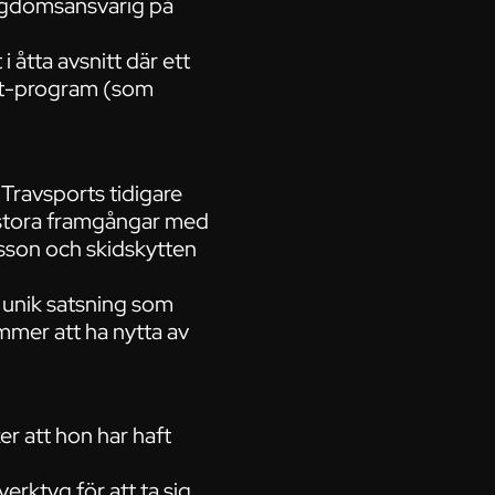
ungdomsansvarig på
åtta avsnitt där ett
cast-program (som
Travsports tidigare
t stora framgångar med
sson och skidskytten
n unik satsning som
mmer att ha nytta av
er att hon har haft
erktyg för att ta sig