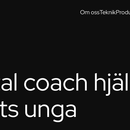
Om oss
Teknik
Produ
l coach hjä
ts unga