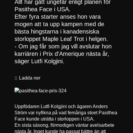
Allt har gått ungefär enligt planen för
Pasithea Face i USA.
Efter fyra starter anses hon vara
mogen att ta upp kampen med de
bästa hingstarna i kanadensiska
storloppet Maple Leaf Trot i helgen.
- Om jag får som jag vill avslutar hon
karriären i Prix d'Amerique nästa år,
säger Lutfi Kolgjini.
Ladda ner
Uppfödaren Lutfi Kolgjini och ägaren Anders
Ström var nyfikna på vad femåriga stoet Pasithea
Face kunde uträtta i storloppen i USA.
En sista säsong, förmodigen väntar avelsarbete
nästa år. Inget kunde ha passat bättre än att