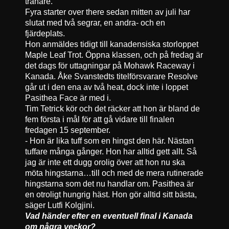
tränare.
Fyra starter over there sedan mitten av juli har
slutat med två segrar, en andra- och en
fjärdeplats.
Hon anmäldes tidigt till kanadensiska storloppet
Maple Leaf Trot. Öppna klassen, och på fredag är
det dags för uttagningar på Mohawk Raceway i
Kanada. Åke Svanstedts titelförsvarare Resolve
går ut i den ena av två heat, dock inte i loppet
Pasithea Face är med i.
Tim Tetrick kör och det räcker att hon är bland de
fem första i mål för att gå vidare till finalen
fredagen 15 september.
- Hon är lika tuff som en hingst den här. Nästan
tuffare många gånger. Hon har alltid gett allt. Så
jag är inte ett dugg orolig över att hon nu ska
möta hingstarna…till och med de mera rutinerade
hingstarna som det nu handlar om. Pasithea är
en otroligt hungrig häst. Hon gör alltid sitt bästa,
säger Lutfi Kolgjini.
Vad händer efter en eventuell final i Kanada
om några veckor?