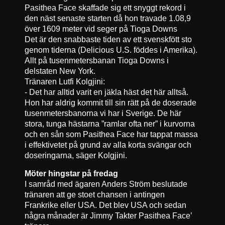
Pasithea Face skaffade sig ett snyggt rekord i
den näst senaste starten då hon travade 1.08,9
över 1609 meter vid seger på Tioga Downs
Det är den snabbaste tiden av ett svenskfött sto
genom tiderna (Delicious U.S. föddes i Amerika).
Allt på tusenmetersbanan Tioga Downs i
delstaten New York.
Tränaren Lutfi Kolgjini:
- Det har alltid varit en jäkla häst det här alltså.
Hon har aldrig kommit till sin rätt på de doserade
tusenmetersbanorna vi har i Sverige. De här
stora, tunga hästarna ”ramlar ofta ner” i kurvorna
och en sån som Pasithea Face har tappat massa
i effektivetet på grund av alla korta svängar och
doseringarna, säger Kolgjini.
Möter hingstar på fredag
I samråd med ägaren Anders Ström beslutade
tränaren att ge stoet chansen i antingen
Frankrike eller USA. Det blev USA och sedan
några månader är Jimmy Takter Pasithea Face’