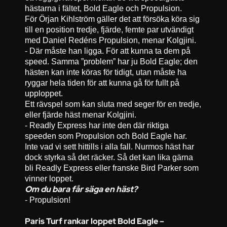
hästarna i fältet, Bold Eagle och Propulsion.
För Örjan Kihlström gäller det att försöka köra sig
till en position tredje, fjärde, femte par utvändigt
med Daniel Redéns Propulsion, menar Kolgjini.
- Där måste han ligga. För att kunna ta dem på
speed. Samma ”problem” har ju Bold Eagle; den
hästen kan inte köras för tidigt, utan måste ha
ryggar hela tiden för att kunna gå för fullt på
upploppet.
Ett rävspel som kan sluta med seger för en tredje,
eller fjärde häst menar Kolgjini.
- Readly Express har inte den där riktiga
speeden som Propulsion och Bold Eagle har.
Inte vad vi sett hittills i alla fall. Nurmos häst har
dock styrka så det räcker. Så det kan lika gärna
bli Readly Express eller franske Bird Parker som
vinner loppet.
Om du bara får säga en häst?
- Propulsion!
Paris Turf rankar loppet Bold Eagle –