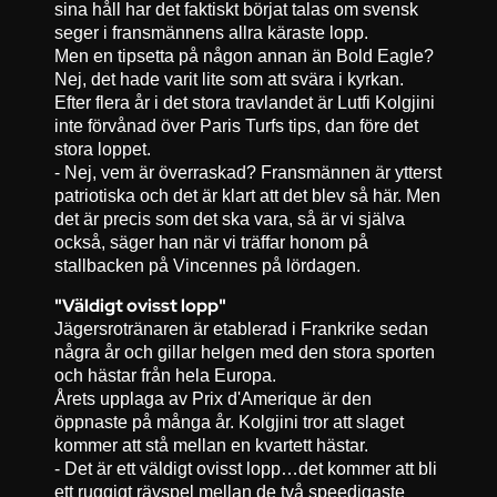
sina håll har det faktiskt börjat talas om svensk
seger i fransmännens allra käraste lopp.
Men en tipsetta på någon annan än Bold Eagle?
Nej, det hade varit lite som att svära i kyrkan.
Efter flera år i det stora travlandet är Lutfi Kolgjini
inte förvånad över Paris Turfs tips, dan före det
stora loppet.
- Nej, vem är överraskad? Fransmännen är ytterst
patriotiska och det är klart att det blev så här. Men
det är precis som det ska vara, så är vi själva
också, säger han när vi träffar honom på
stallbacken på Vincennes på lördagen.
"Väldigt ovisst lopp"
Jägersrotränaren är etablerad i Frankrike sedan
några år och gillar helgen med den stora sporten
och hästar från hela Europa.
Årets upplaga av Prix d'Amerique är den
öppnaste på många år. Kolgjini tror att slaget
kommer att stå mellan en kvartett hästar.
- Det är ett väldigt ovisst lopp…det kommer att bli
ett ruggigt rävspel mellan de två speedigaste