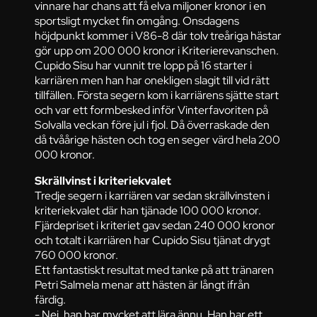
vinnare har chans att få elva miljoner kronor i en
sportsligt mycket fin omgång. Onsdagens
höjdpunkt kommer i V86-8 där tolv treåriga hästar
gör upp om 200 000 kronor i Kriterierevanschen.
Cupido Sisu har vunnit tre lopp på 16 starter i
karriären men han har onekligen slagit till vid rätt
tillfällen. Första segern kom i karriärens sjätte start
och var ett formbesked inför Vinterfavoriten på
Solvalla veckan före jul i fjol. Då överraskade den
då tvåårige hästen och tog en seger värd hela 200
000 kronor.
Skrällvinst i kriteriekvalet
Tredje segern i karriären var sedan skrällvinsten i
kriteriekvalet där han tjänade 100 000 kronor.
Fjärdepriset i kriteriet gav sedan 240 000 kronor
och totalt i karriären har Cupido Sisu tjänat drygt
760 000 kronor.
Ett fantastiskt resultat med tanke på att tränaren
Petri Salmela menar att hästen är långt ifrån
färdig.
- Nej, han har mycket att lära ännu. Han har ett