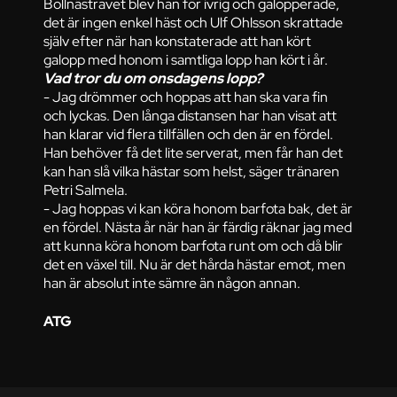
Bollnästravet blev han för ivrig och galopperade,
det är ingen enkel häst och Ulf Ohlsson skrattade
själv efter när han konstaterade att han kört
galopp med honom i samtliga lopp han kört i år.
Vad tror du om onsdagens lopp?
- Jag drömmer och hoppas att han ska vara fin
och lyckas. Den långa distansen har han visat att
han klarar vid flera tillfällen och den är en fördel.
Han behöver få det lite serverat, men får han det
kan han slå vilka hästar som helst, säger tränaren
Petri Salmela.
- Jag hoppas vi kan köra honom barfota bak, det är
en fördel. Nästa år när han är färdig räknar jag med
att kunna köra honom barfota runt om och då blir
det en växel till. Nu är det hårda hästar emot, men
han är absolut inte sämre än någon annan.
ATG