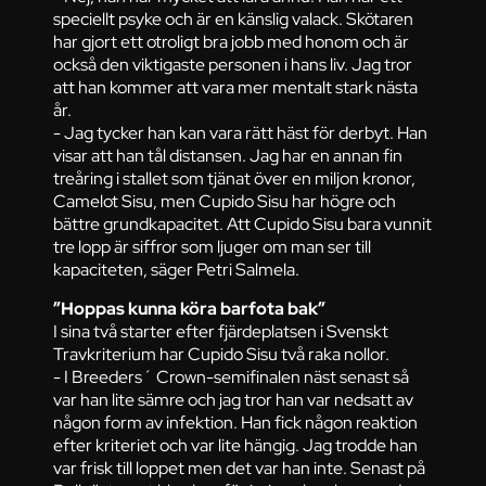
speciellt psyke och är en känslig valack. Skötaren
har gjort ett otroligt bra jobb med honom och är
också den viktigaste personen i hans liv. Jag tror
att han kommer att vara mer mentalt stark nästa
år.
- Jag tycker han kan vara rätt häst för derbyt. Han
visar att han tål distansen. Jag har en annan fin
treåring i stallet som tjänat över en miljon kronor,
Camelot Sisu, men Cupido Sisu har högre och
bättre grundkapacitet. Att Cupido Sisu bara vunnit
tre lopp är siffror som ljuger om man ser till
kapaciteten, säger Petri Salmela.
”Hoppas kunna köra barfota bak”
I sina två starter efter fjärdeplatsen i Svenskt
Travkriterium har Cupido Sisu två raka nollor.
- I Breeders´ Crown-semifinalen näst senast så
var han lite sämre och jag tror han var nedsatt av
någon form av infektion. Han fick någon reaktion
efter kriteriet och var lite hängig. Jag trodde han
var frisk till loppet men det var han inte. Senast på