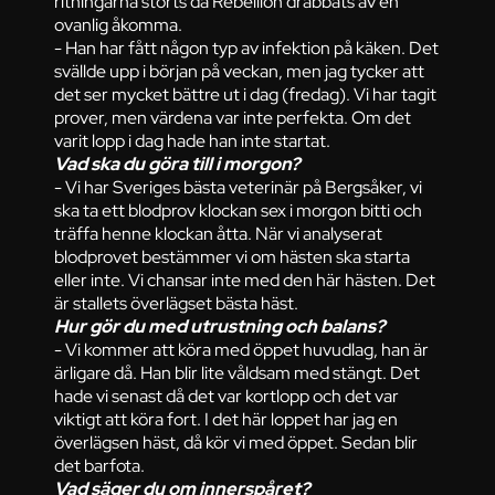
ritningarna störts då Rebellion drabbats av en
ovanlig åkomma.
- Han har fått någon typ av infektion på käken. Det
svällde upp i början på veckan, men jag tycker att
det ser mycket bättre ut i dag (fredag). Vi har tagit
prover, men värdena var inte perfekta. Om det
varit lopp i dag hade han inte startat.
Vad ska du göra till i morgon?
- Vi har Sveriges bästa veterinär på Bergsåker, vi
ska ta ett blodprov klockan sex i morgon bitti och
träffa henne klockan åtta. När vi analyserat
blodprovet bestämmer vi om hästen ska starta
eller inte. Vi chansar inte med den här hästen. Det
är stallets överlägset bästa häst.
Hur gör du med utrustning och balans?
- Vi kommer att köra med öppet huvudlag, han är
ärligare då. Han blir lite våldsam med stängt. Det
hade vi senast då det var kortlopp och det var
viktigt att köra fort. I det här loppet har jag en
överlägsen häst, då kör vi med öppet. Sedan blir
det barfota.
Vad säger du om innerspåret?