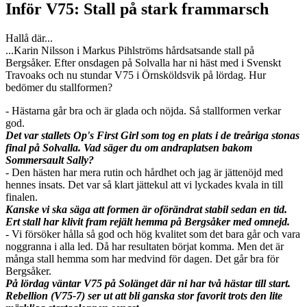
Inför V75: Stall på stark frammarsch
Hallå där...
...Karin Nilsson i Markus Pihlströms hårdsatsande stall på
Bergsåker. Efter onsdagen på Solvalla har ni häst med i Svenskt
Travoaks och nu stundar V75 i Örnsköldsvik på lördag. Hur
bedömer du stallformen?
- Hästarna går bra och är glada och nöjda. Så stallformen verkar
god.
Det var stallets Op's First Girl som tog en plats i de treåriga stonas
final på Solvalla. Vad säger du om andraplatsen bakom
Sommersault Sally?
- Den hästen har mera rutin och hårdhet och jag är jättenöjd med
hennes insats. Det var så klart jättekul att vi lyckades kvala in till
finalen.
Kanske vi ska säga att formen är oförändrat stabil sedan en tid.
Ert stall har klivit fram rejält hemma på Bergsåker med omnejd.
- Vi försöker hålla så god och hög kvalitet som det bara går och vara
noggranna i alla led. Då har resultaten börjat komma. Men det är
många stall hemma som har medvind för dagen. Det går bra för
Bergsåker.
På lördag väntar V75 på Solänget där ni har två hästar till start.
Rebellion (V75-7) ser ut att bli ganska stor favorit trots den lite