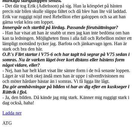
märkliga startgaloppen senast.
- Det där tog Erik (Adielsson) på sig. Han la körspöet på hästen
precis när bilen skulle släppa fältet och då blev han lite väl laddad.
Erik var ruggigt nöjd med Rebellion efter galoppen och sa att han
gärna velat köra om loppet.
Innerspår och startbil på lördag. Passande förutsättningar?
- Han har visat att han är snabb ut men jag kan inte bedöma om han
kan ta ledningen. Möjligheten finns i alla fall och Rebellion möter ett
lämpligt motstånd tycker jag. Barfota och jänkarvagn igen. Han är
stark och bra den här.
O.P.'s Flirt startar i V75-6 och har tagit två segrar på V75 sedan i
somras. Nu är varken läget över kort distans eller hästens form
något vidare, eller?
- Nej, han har helt klart visat lite sämre form i de två senaste loppen.
Läget är väl helt okej ändå men han är uppe i silverdivisionen nu
och möter hårdare hästar än i somras. Vi få ligga lite lågt.
Du gör armhävningar på bilden vi har av dig efter en kuskseger i
Rättvik i fjol.
- Ja, den bilden. Då kände jag mig stark. Känner mig ruggigt stark i
dag också, haha!
Ladda ner
ATG