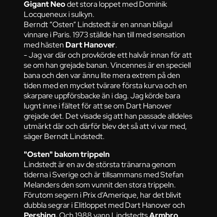
Gigant Neo
det stora loppet med Dominik
Locqueneux i sulkyn.
Berndt ”Osten” Lindstedt är en annan blågul
vinnare i Paris. 1973 ställde han till med sensation
med hästen
Dart Hanover
.
- Jag var där och provkörde ett halvår innan för att
se om han grejade banan. Vincennes är en speciell
bana och den var ännu lite mera extrem på den
tiden med en mycket tvärare första kurva och en
skarpare uppförsbacke än i dag. Jag körde bara
lugnt inne i fältet för att se om Dart Hanover
grejade det. Det visade sig att han passade alldeles
utmärkt där och därför blev det så att vi var med,
säger Berndt Lindstedt.
"Osten" bakom trippeln
Lindstedt är en av de största tränarna genom
tiderna i Sverige och är tillsammans med Stefan
Melanders den som vunnit den stora trippeln.
Förutom segern i Prix d’Amerique, har det blivit
dubbla segrar i Elitloppet med Dart Hanover och
Pershing.
Och 1988 vann Lindstedts
Armbro