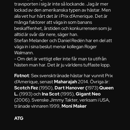
travsporten i sig är inte så lockande. Jag är mer
lockad av den amerikanska typen av hästar. Men
alla vet hur hårt det är i Prix d’Amerique. Det är
många faktorer att väga in som banans
beskaffenhet, årstiden och konkurrensen som ju
alltid är svår där nere, säger han.
Stefan Melander och Daniel Redén har en del att
väga in i sina beslut menar kollegan Roger
Walmann.
- Om det är vettigt eller inte får man ta utifrån
hästen man har. Det är ju världens tuffaste lopp.
Fotnot
: Sex svensktränade hästar har vunnit Prix
d’Amerique, senast
Maharajah
2014. Övriga är:
Scotch Fez
(1950),
Dart Hanover (
1973)
Queen
L.
(1993) och
Ina Scot
(1995),
Gigant Neo
(2006). Svenske Jimmy Takter, verksam i USA,
tränade vinnaren 1999,
Moni Maker
ATG