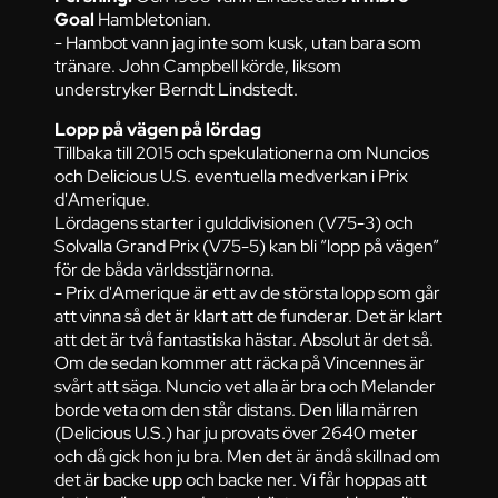
Goal
Hambletonian.
- Hambot vann jag inte som kusk, utan bara som
tränare. John Campbell körde, liksom
understryker Berndt Lindstedt.
Lopp på vägen på lördag
Tillbaka till 2015 och spekulationerna om Nuncios
och Delicious U.S. eventuella medverkan i Prix
d'Amerique.
Lördagens starter i gulddivisionen (V75-3) och
Solvalla Grand Prix (V75-5) kan bli ”lopp på vägen”
för de båda världsstjärnorna.
- Prix d'Amerique är ett av de största lopp som går
att vinna så det är klart att de funderar. Det är klart
att det är två fantastiska hästar. Absolut är det så.
Om de sedan kommer att räcka på Vincennes är
svårt att säga. Nuncio vet alla är bra och Melander
borde veta om den står distans. Den lilla märren
(Delicious U.S.) har ju provats över 2640 meter
och då gick hon ju bra. Men det är ändå skillnad om
det är backe upp och backe ner. Vi får hoppas att