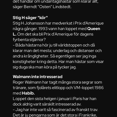
det handlar om undantagshästar som klarar allt,
säger Berndt ”Osten” Lindstedt.
Stig H säger "kör"
Stig H Johansson har medverkat i Prix d’Amerique
några gånger. 1993 vann han loppet med
Queen
L.
Om det ska bli Prix d'Amerique för dagens
fyrbenta stjärnor?
- Båda hästarna hör ju till världstoppen och då
klarar man det mesta; underlag och distanser och
andra krångligheter. Så egentligen ser jag inga
konstigheter kring detta. Har man hästar som visar
sig duga ska man köra på tycker jag.
Walmann inte intresserad
Roger Walmann har tagit många stora segrar som
tränare, som fjolårets elitlopp och VM-loppet 1986
med
Habib.
Loppet den sista helgen i januari i Paris har han
dock aldrig varit särskilt intresserad av.
- Jag har inte varit så fascinerad av franskt trav.
Det är ju pengarna som är det stora i Frankrike,