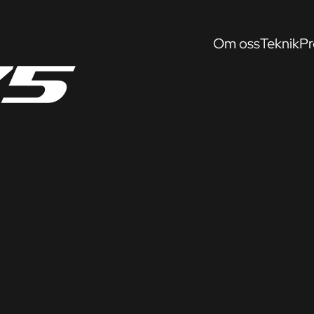
Om oss
Teknik
Pr