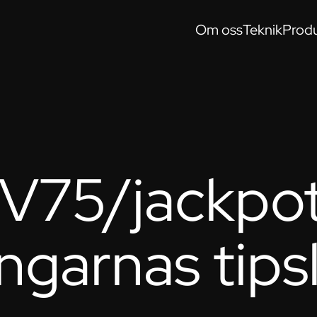
Om oss
Teknik
Produ
 V75/jackpot
ngarnas tips