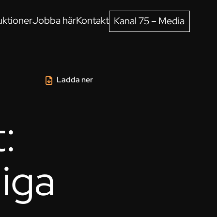
ktioner
Jobba här
Kontakt
Kanal 75 – Media
Ladda ner
:
liga