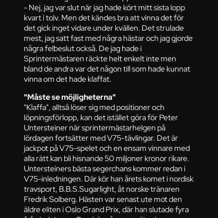
- Nej, jag var slut när jag hade kört mitt sista lopp
kvart i tolv. Men det kändes bra att vinna det för
det gick inget vidare under kvällen. Det strulade
mest, jag satt fast med några hästar och jag gjorde
några felbeslut också. De jag hade i
Sprintermästaren räckte helt enkelt inte men
bland de andra var det någon till som hade kunnat
vinna om det hade klaffat.
"Måste se möjligheterna"
"Klaffa", alltså löser sig med positioner och
löpningsförlopp, kan det istället göra för Peter
Untersteiner när sprintermästarhelgen på
lördagen fortsätter med V75-tävlingar. Det är
jackpot på V75-spelet och en ensam vinnare med
alla rätt kan bli hisnande 50 miljoner kronor rikare.
Untersteiners bästa segerchans kommer redan i
V75-inledningen. Där kör han årets komet i nordisk
travsport, B.B.S.Sugarlight, åt norske tränaren
Fredrik Solberg. Hästen var senast ute mot den
äldre eliten i Oslo Grand Prix, där han slutade fyra