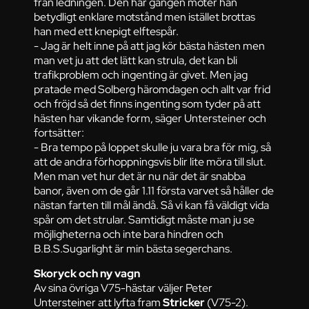
från ledningen. Den här gången möter han
betydligt enklare motstånd men istället brottas
han med ett knepigt elftespår.
- Jag är helt inne på att jag kör bästa hästen men
man vet ju att det lätt kan strula, det kan bli
trafikproblem och ingenting är givet. Men jag
pratade med Solberg häromdagen och allt var frid
och fröjd så det finns ingenting som tyder på att
hästen har vikande form, säger Untersteiner och
fortsätter:
- Bra tempo på loppet skulle ju vara bra för mig, så
att de andra förhoppningsvis blir lite möra till slut.
Men man vet hur det är nu när det är snabba
banor, även om de går 1.11 första varvet så håller de
nästan farten till mål ändå. Så vi kan få väldigt vida
spår om det strular. Samtidigt måste man ju se
möjligheterna och inte bara hindren och
B.B.S.Sugarlight är min bästa segerchans.
Skoryck och ny vagn
Av sina övriga V75-hästar väljer Peter
Untersteiner att lyfta fram
Stricker
(V75-2).