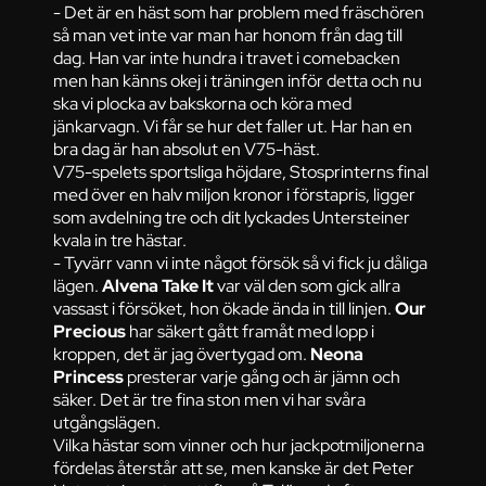
- Det är en häst som har problem med fräschören
så man vet inte var man har honom från dag till
dag. Han var inte hundra i travet i comebacken
men han känns okej i träningen inför detta och nu
ska vi plocka av bakskorna och köra med
jänkarvagn. Vi får se hur det faller ut. Har han en
bra dag är han absolut en V75-häst.
V75-spelets sportsliga höjdare, Stosprinterns final
med över en halv miljon kronor i förstapris, ligger
som avdelning tre och dit lyckades Untersteiner
kvala in tre hästar.
- Tyvärr vann vi inte något försök så vi fick ju dåliga
lägen.
Alvena Take It
var väl den som gick allra
vassast i försöket, hon ökade ända in till linjen.
Our
Precious
har säkert gått framåt med lopp i
kroppen, det är jag övertygad om.
Neona
Princess
presterar varje gång och är jämn och
säker. Det är tre fina ston men vi har svåra
utgångslägen.
Vilka hästar som vinner och hur jackpotmiljonerna
fördelas återstår att se, men kanske är det Peter