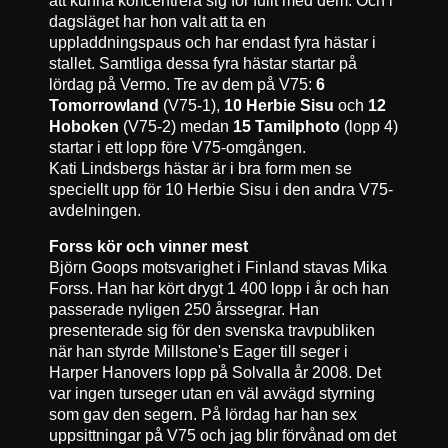
dagsläget har hon valt att ta en
uppladdningspaus och har endast fyra hästar i
stallet. Samtliga dessa fyra hästar startar på
lördag på Vermo. Tre av dem på V75:
6
Tomorrowland
(V75-1),
10 Herbie Sisu
och
12
Hoboken
(V75-2) medan
15 Tamilphoto
(lopp 4)
startar i ett lopp före V75-omgången.
Kati Lindsbergs hästar är i bra form men se
speciellt upp för 10 Herbie Sisu i den andra V75-
avdelningen.
Forss kör och vinner mest
Björn Goops motsvarighet i Finland stavas Mika
Forss. Han har kört drygt 1 400 lopp i år och han
passerade nyligen 250 årssegrar. Han
presenterade sig för den svenska travpubliken
när han styrde Millstone's Eager till seger i
Harper Hanovers lopp på Solvalla år 2008. Det
var ingen turseger utan en väl avvägd styrning
som gav den segern. På lördag har han sex
uppsittningar på V75 och jag blir förvånad om det