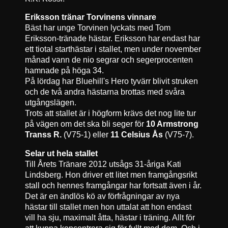
Eriksson tränar Torvinens vinnare
Bäst har unge Torvinen lyckats med Tom
Eriksson-tränade hästar. Eriksson har endast har
ett tiotal starthästar i stallet, men under november
månad vann de nio segrar och segerprocenten
hamnade på höga 34.
På lördag har Bluehill's Hero tyvärr blivit struken
och de två andra hästarna brottas med svåra
utgångslägen.
Trots att stallet är i högform krävs det nog lite tur
på vägen om det ska bli seger för
10 Armstrong
Transs R.
(V75-1) eller
11 Celsius Ås
(V75-7).
Selar ut hela stallet
Till Årets Tränare 2012 utsågs 31-åriga Kati
Lindsberg. Hon driver ett litet men framgångsrikt
stall och hennes framgångar har fortsatt även i år.
Det är en ändlös kö av förfrågningar av nya
hästar till stallet men hon uttalat att hon endast
vill ha sju, maximalt åtta, hästar i träning. Allt för
att kunna koncentrera sig för fullt med dem. Och i