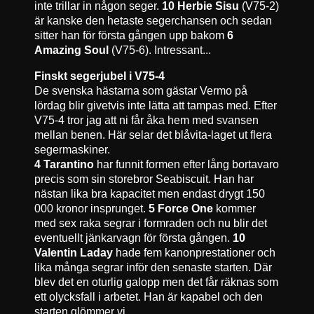
inte trillar in någon seger.
10 Herbie Sisu
(V75-2)
är kanske den hetaste segerchansen och sedan
sitter han för första gången upp bakom
6
Amazing Soul
(V75-6). Intressant...
Finskt segerjubel i V75-4
De svenska hästarna som gästar Vermo på
lördag blir givetvis inte lätta att tampas med. Efter
V75-4 tror jag att ni får åka hem med svansen
mellan benen. Här selar det blåvita-laget ut flera
segermaskiner.
4 Tarantino
har funnit formen efter lång bortavaro
precis som sin storebror Seabiscuit. Han har
nästan lika bra kapacitet men endast drygt 150
000 kronor insprunget.
5 Force One
kommer
med sex raka segrar i formraden och nu blir det
eventuellt jänkarvagn för första gången.
10
Valentin Laday
hade fem kanonprestationer och
lika många segrar inför den senaste starten. Där
blev det en oturlig galopp men det får räknas som
ett olycksfall i arbetet. Han är kapabel och den
starten glömmer vi.