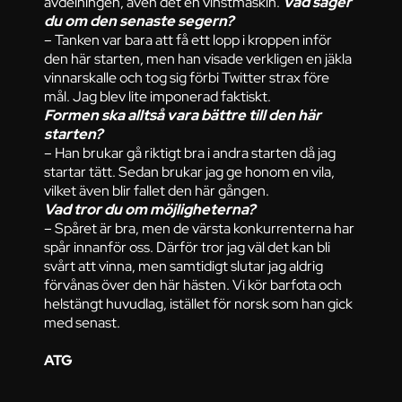
avdelningen, även det en vinstmaskin.
Vad säger
du om den senaste segern?
– Tanken var bara att få ett lopp i kroppen inför
den här starten, men han visade verkligen en jäkla
vinnarskalle och tog sig förbi Twitter strax före
mål. Jag blev lite imponerad faktiskt.
Formen ska alltså vara bättre till den här
starten?
– Han brukar gå riktigt bra i andra starten då jag
startar tätt. Sedan brukar jag ge honom en vila,
vilket även blir fallet den här gången.
Vad tror du om möjligheterna?
– Spåret är bra, men de värsta konkurrenterna har
spår innanför oss. Därför tror jag väl det kan bli
svårt att vinna, men samtidigt slutar jag aldrig
förvånas över den här hästen. Vi kör barfota och
helstängt huvudlag, istället för norsk som han gick
med senast.
ATG