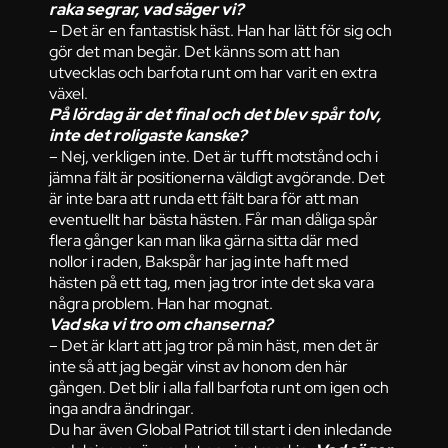
raka segrar, vad säger vi?
– Det är en fantastisk häst. Han har lätt för sig och
gör det man begär. Det känns som att han
utvecklas och barfota runt om har varit en extra
växel.
På lördag är det final och det blev spår tolv,
inte det roligaste kanske?
– Nej, verkligen inte. Det är tufft motstånd och i
jämna fält är positionerna väldigt avgörande. Det
är inte bara att runda ett fält bara för att man
eventuellt har bästa hästen. Får man dåliga spår
flera gånger kan man lika gärna sitta där med
nollor i raden, Bakspår har jag inte haft med
hästen på ett tag, men jag tror inte det ska vara
några problem. Han har mognat.
Vad ska vi tro om chanserna?
– Det är klart att jag tror på min häst, men det är
inte så att jag begär vinst av honom den här
gången. Det blir i alla fall barfota runt om igen och
inga andra ändringar.
Du har även Global Patriot till start i den inledande