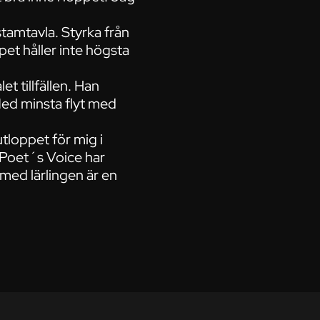
stamtavla. Styrka från
t håller inte högsta
et tillfällen. Han
Med minsta flyt med
tloppet för mig i
 Poet´s Voice har
 med lärlingen är en