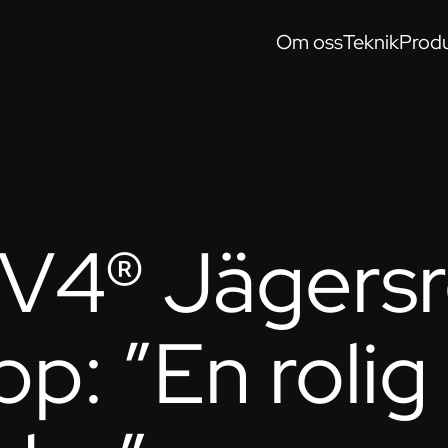
Om oss
Teknik
Produ
 V4® Jägers
p: ”En rolig