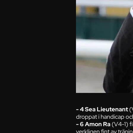
- 4 Sea Lieutenant
(
droppat i handicap och
- 6 Amon Ra
(V4-1) f
verkligen fint av trän