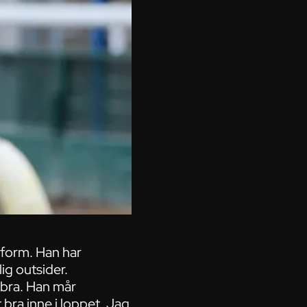
 form. Han har
ig outsider.
 bra. Han mår
 bra inne i loppet. Jag