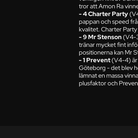
tror att Amon Ra vinne
- 4 Charter Party
(V4
pappan och speed från
kvalitet. Charter Party 
- 9 Mr Stenson
(V4-3)
tränar mycket fint inf
positionerna kan Mr S
- 1 Prevent
(V4-4) är 
Göteborg - det blev h
lämnat en massa vinnar
plusfaktor och Prevent