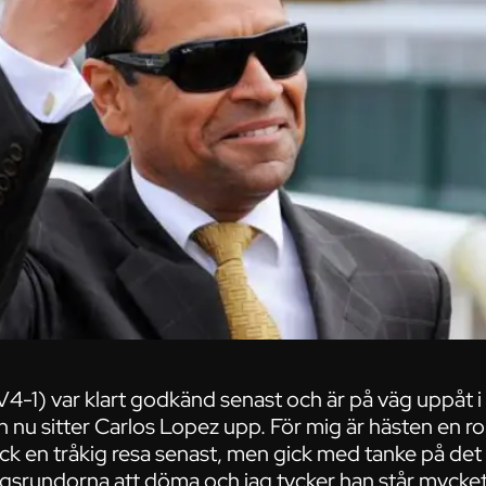
V4-1) var klart godkänd senast och är på väg uppåt i
 nu sitter Carlos Lopez upp. För mig är hästen en rol
ick en tråkig resa senast, men gick med tanke på det
ingsrundorna att döma och jag tycker han står mycket