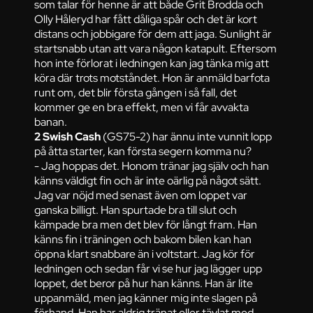
som talar för henne är att både Grit Brodda och
Olly Håleryd har fått dåliga spår och det är kort
distans och jobbigare för dem att jaga. Sunlight är
startsnabb utan att vara någon katapult. Eftersom
hon inte förlorat i ledningen kan jag tänka mig att
köra där trots motståndet. Hon är anmäld barfota
runt om, det blir första gången i så fall, det
kommer ge en bra effekt, men vi får avvakta
banan.
2 Swish Cash
(GS75-2) har ännu inte vunnit lopp
på åtta starter, kan första segern komma nu?
- Jag hoppas det. Honom tränar jag själv och han
känns väldigt fin och är inte oärlig på något sätt.
Jag var nöjd med senast även om loppet var
ganska billigt. Han spurtade bra till slut och
kämpade bra men det blev för långt fram. Han
känns fin i träningen och bakom bilen kan han
öppna klart snabbare än i voltstart. Jag kör för
ledningen och sedan får vi se hur jag lägger upp
loppet, det beror på hur han känns. Han är lite
uppanmäld, men jag känner mig inte slagen på
förhand. Han har aldrig tränat eller tävlat med