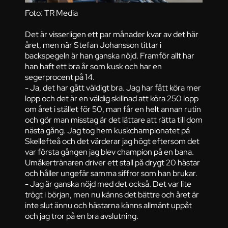
Foto: TR Media
Det är visserligen ett par månader kvar av det här
året, men när Stefan Johansson tittar i
backspegeln är han ganska nöjd. Framför allt har
han haft ett bra år som kusk och har en
segerprocent på 14.
- Ja, det har gått väldigt bra. Jag har fått köra mer
lopp och det är en väldig skillnad att köra 250 lopp
om året i stället för 50, man får en helt annan rutin
och gör man misstag är det lättare att rätta till dom
nästa gång. Jag tog hem kuskchampionatet på
Skellefteå och det värderar jag högt eftersom det
var första gången jag blev champion på en bana.
Umåkertränaren driver ett stall på drygt 20 hästar
och håller ungefär samma siffror som han brukar.
- Jag är ganska nöjd med det också. Det var lite
trögt i början, men nu känns det bättre och året är
inte slut ännu och hästarna känns allmänt uppåt
och jag tror på en bra avslutning.