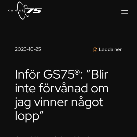
2023-10-25
Ladda ner
Inför GS75®: ”Blir
inte förvånad om
jag vinner något
lopp”