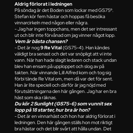
Aldrig förlorat i ledningen
På söndag är det Boden som lockar med GS75®.
Stefan kör fem hästar och hoppas få besöka
vinnarcirkeln med någon eller några.
- Jag har ingen toppchans, men det ser intressant
ut och blir inte förvånad om jag vinner något lopp.
Vem är bästa chansen?
- Det är nog
9 Re Vital
(GS75-4). Han kändes
väldigt bra senast och det var snöpligt att vi inte
vann. När han hade slagit ledaren och stack undan
blev han ensam på upploppet och slog av på
takten. När vinnande Lill Alfred kom och tog sig
förbi tände Re Vital om, men då var det för sent.
Han är lite speciell och därför är jag nöjd med
förutsättningarna den här gången. Jag har en bra
häst som ska räknas.
Du kör 2 Sunlight (GS75-6) som vunnit sex
lopp på 18 starter, hur bra är hon?
- Det är en vinnarhäst och hon har aldrig förlorat i
ledningen. Den här gången ställs hon mot riktigt
bra hästar och det blir svårt att hålla undan. Det