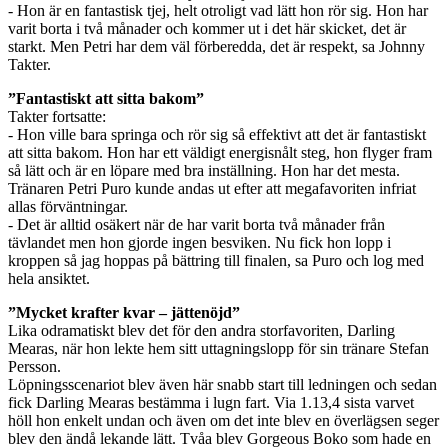
- Hon är en fantastisk tjej, helt otroligt vad lätt hon rör sig. Hon har
varit borta i två månader och kommer ut i det här skicket, det är
starkt. Men Petri har dem väl förberedda, det är respekt, sa Johnny
Takter.
”Fantastiskt att sitta bakom”
Takter fortsatte:
- Hon ville bara springa och rör sig så effektivt att det är fantastiskt
att sitta bakom. Hon har ett väldigt energisnålt steg, hon flyger fram
så lätt och är en löpare med bra inställning. Hon har det mesta.
Tränaren Petri Puro kunde andas ut efter att megafavoriten infriat
allas förväntningar.
- Det är alltid osäkert när de har varit borta två månader från
tävlandet men hon gjorde ingen besviken. Nu fick hon lopp i
kroppen så jag hoppas på bättring till finalen, sa Puro och log med
hela ansiktet.
”Mycket krafter kvar – jättenöjd”
Lika odramatiskt blev det för den andra storfavoriten, Darling
Mearas, när hon lekte hem sitt uttagningslopp för sin tränare Stefan
Persson.
Löpningsscenariot blev även här snabb start till ledningen och sedan
fick Darling Mearas bestämma i lugn fart. Via 1.13,4 sista varvet
höll hon enkelt undan och även om det inte blev en överlägsen seger
blev den ändå lekande lätt. Tvåa blev Gorgeous Boko som hade en