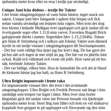
sjuhundra meter kvar efter en resa i tredje par utvändigt.
Unique Juni från dödens – tredje för Takter
I det femte uttagningsloppet så vann bästa hästen, inget snack om
saken. Unique juni blev hängande i spåren från början och fick
sedan vandra utvändigt om ledaren hela vägen. Men trots det slog
hon klorna i ledande Mulligan över upploppet och gick undan till en
övertygande seger efter 1.11,8 sista varvet. Favoriten Bugatti Brick
galopperade direkt i starten. Segertiden blev 1.15,2/2640a. Tränar
gör Hans R Strömberg och i sulkyn satt Johnny Takter som därmed
styrde in sin tredje vinnare i uttagningsloppen till Stochampionatet.
- Det har varit väldigt fina tjejer jag har kört i dag. De har gjort det
på bra sätt och ingen är mer nöjd än jag. Det här var en jättefin häst
också. Rejäl och vältränad och visste sitt jobb. Hon vann på ett bra
sätt, berömde Johnny Takter.
- Det var häftigt, vilken häst. Hon är fantastiskt fin och det är bland
de klokaste hästar jag har haft, sa Hans R Strömberg.
Ultra Bright imponerade i femte raka
En imponerande vinnare blev det även i det avslutande
uttagningsloppet. Ultra Bright och Fredrik Persson satt länge i kön
samtidigt som tempot var lugnt i täten. Men över sista bortre
långsidan gick det undan värre när Persson lossade via fjärdespår
sjuhundra meter kvar. Stoet flög runt fältet och trots en vid slutkurva
kopplade hon greppet in på upploppet och försvarade sig den sista