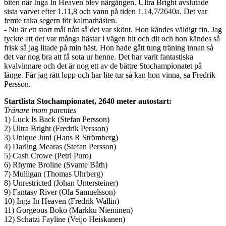
biten när Inga In Heaven blev närgången. Ultra Bright avslutade
sista varvet efter 1.11,8 och vann på tiden 1.14,7/2640a. Det var
femte raka segern för kalmarhästen.
- Nu är ett stort mål nått så det var skönt. Hon kändes väldigt fin. Jag
tyckte att det var många hästar i vägen hit och dit och hon kändes så
frisk så jag litade på min häst. Hon hade gått tung träning innan så
det var nog bra att få sota ur henne. Det har varit fantastiska
kvalvinnare och det är nog ett av de bättre Stochampionatet på
länge. Får jag rätt lopp och har lite tur så kan hon vinna, sa Fredrik
Persson.
Startlista Stochampionatet, 2640 meter autostart:
Tränare inom parentes
1) Luck Is Back (Stefan Persson)
2) Ultra Bright (Fredrik Persson)
3) Unique Juni (Hans R Strömberg)
4) Darling Mearas (Stefan Persson)
5) Cash Crowe (Petri Puro)
6) Rhyme Broline (Svante Båth)
7) Mulligan (Thomas Uhrberg)
8) Unrestricted (Johan Untersteiner)
9) Fantasy River (Ola Samuelsson)
10) Inga In Heaven (Fredrik Wallin)
11) Gorgeous Boko (Markku Nieminen)
12) Schatzi Fayline (Veijo Heiskanen)