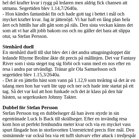
hel del krafter kvar i rygg på ledaren men aldrig fick chansen att
utmana. Segertiden blev 1.14,7/2640a.
- Hon kändes fantastiskt fin och hade gott tag i bettet i mål och
mycket krafter kvar. Jag är jättenöjd. Vi har haft en lång plan hela
året och hittills har allt gått som på räls. Den sista veckan känns det
som att vi har allt jobb bakom oss och nu gäller det bara att slippa
otur, sa Stefan Persson.
Stenhård duell
En stenhård duell till slut blev det i det andra uttagningsloppet där
ledande Rhyme Broline åkte dit precis på mållinjen. Det var Fantasy
River som i sista steget tog sig förbi och vann med en nos efter en
resa i andra par utvändigt. Tränar gör Ola Samuelsson och
segertiden blev 1.15,3/2640a.
- Det är en jättefin häst som vann på 1.12,9 som treåring så det är en
talang men hon har varit lite upp och ner och hade inte startat på ett
tag. Så det var kul att hon funkade och det är klass på den här
hästen, sa segerkusken Johnny Takter.
Dubbel för Stefan Persson
Stefan Persson tog en dubbelseger då han även styrde in sin
egentränade Luck Is Back till skrällseger. Efter en invändig resa
kom hon ut perfekt femhundra meter kvar och via en mycket vass
spurt fångade hon in storfavoriten Unrestricted precis före mål. Den
sistnämnde var också bra via ett tufft slutvarv efter attack i tredjespår