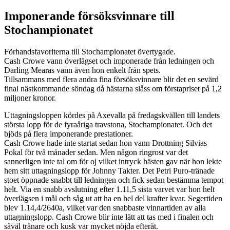
Imponerande försöksvinnare till
Stochampionatet
Förhandsfavoriterna till Stochampionatet övertygade.
Cash Crowe vann överlägset och imponerade från ledningen och
Darling Mearas vann även hon enkelt från spets.
Tillsammans med flera andra fina försöksvinnare blir det en sevärd
final nästkommande söndag då hästarna slåss om förstapriset på 1,2
miljoner kronor.
Uttagningsloppen kördes på Axevalla på fredagskvällen till landets
största lopp för de fyraåriga travstona, Stochampionatet. Och det
bjöds på flera imponerande prestationer.
Cash Crowe hade inte startat sedan hon vann Drottning Silvias
Pokal för två månader sedan. Men någon ringrost var det
sannerligen inte tal om för oj vilket intryck hästen gav när hon lekte
hem sitt uttagningslopp för Johnny Takter. Det Petri Puro-tränade
stoet öppnade snabbt till ledningen och fick sedan bestämma tempot
helt. Via en snabb avslutning efter 1.11,5 sista varvet var hon helt
överlägsen i mål och såg ut att ha en hel del krafter kvar. Segertiden
blev 1.14,4/2640a, vilket var den snabbaste vinnartiden av alla
uttagningslopp. Cash Crowe blir inte lätt att tas med i finalen och
såväl tränare och kusk var mycket nöjda efteråt.