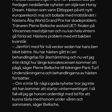
fredagen nedslående nyheter om stjärnan Horsy
Dream. Hästen som vann Elitloppet på ett nytt
europarekord i maj och bollade med motståndet i
höstens Åby World Grand Prix har skadeproblem.
Tränaren Pierre Belloche avstod UET-finalen på
Vincennes med stjärnan och nu kan hela vintern
gå förlorad. Hästens problem med ett bakben
kvarstår.
– Jämfört med för två veckor sedan har hans ben
blivit bättre. Nu har hästen gått in i en
behandlingsfas för återhämtning och nu vet jag
inte riktigt hur länge konvalescensen kommer att
pågå, säger Pierre Belloche till tidningen Paris Turf.
Undersökningarna och behandlingarna av hästen
fortsätter.
– Om vi inte får några goda nyheter tror jag inte
att han kommer att starta i vintermeetinget. I så
fall vill jag ge honom ordentligt med tid för att
kunna tävla med honom under våren och
sommaren, säger Belloche,