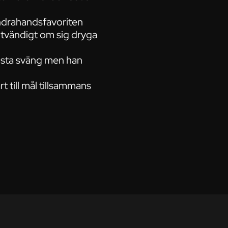
andrahandsfavoriten
utvändigt om sig dryga
 sista sväng men han
t till mål tillsammans