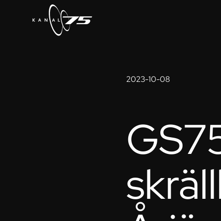
2023-10-08
GS75
skräl