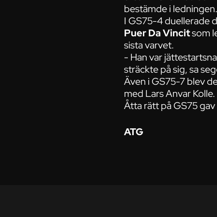
bestämde i ledningen
I GS75-4 duellerade d
Puer Da Vincit
som le
sista varvet.
- Han var jättestartsna
sträckte på sig, sa s
Även i GS75-7 blev de
med Lars Anvar Kolle.
Åtta rätt på GS75 gav 
ATG