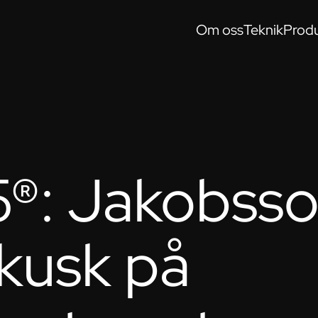
Om oss
Teknik
Produ
®: Jakobss
lkusk på