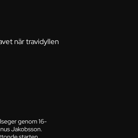
vet när travidyllen
ällseger genom 16-
agnus Jakobsson.
ttonde starten.