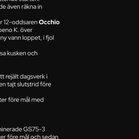
de även räkna in
där 12-oddsaren
Occhio
apeno K. över
 vann loppet, i fjol
, sa kusken och
t rejält dagsverk i
 tajt slutstrid före
ter före mål med
ominerade GS75-3
ter före mål och sedan