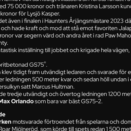
ed 75 000 kronor och tränaren Kristina Larsson kun
 kronor för Lysjö Kasper.
det även i finalen i Haunters Årjängsmästare 2023 
mål och hade kraft och mod att stå emot favoriten Jal
onor var segern värd och andra året i rad Paw Mahony
hty.
tastisk inställning till jobbet och krigade hela vägen
®
avoritbetonad GS75
.
m
klev tidigt fram utvändigt ledaren och svarade för et
 ledningen 500 meter kvar och sedan höll undan i en
gersulkyn satt Marcus Hultman.
ade tredje utvändigt och övertog ledningen 1200 me
Max Orlando
som bara var bäst GS75-2.
de
rken
motsvarade förtroendet från spelarna och d
oar Mjölneröd, som körde till spets redan 1 500 me