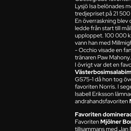
Lysjö Isa belönades m
tredjepriset på 21 500
En överraskning blev 
ledde från start till 
upploppet. 100 000 kr
vann han med Millmig
- Occhio visade en fan
tränaren Paw Mahony.
I övrigt var det en f
Västerbosimsalabi
GS75-1 då hon tog över
favoriten Norris. I se
Isabell Eriksson lämn
andrahandsfavoriten
Favoriten dominera
Favoriten
Mjölner Bo
tillsammans med Jan R