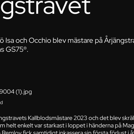
gstravet
jö Isa och Occhio blev mästare på Årjängstra
ns GS75®.
ld
jängstravets Kallblodsmästare 2023 och det blev skr
m helt enkelt var starkast i loppet i händerna på M
emlov fick samtidigt inkassera sin första förlust i å