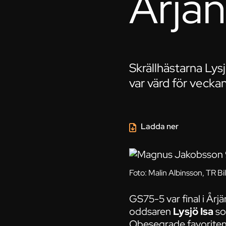
Årjän
Skrällhästarna Lys
var värd för vecka
Ladda ner
Foto: Malin Albinsson, TR Bi
GS75-5 var final i År
oddsaren
Lysjö Isa
so
Obesegrade favoriten R