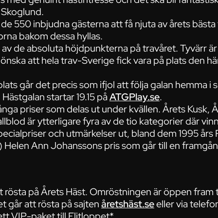
 Skoglund.
e 550 inbjudna gästerna att få njuta av årets bästa 
orna bakom dessa hyllas.
n av de absoluta höjdpunkterna på travåret. Tyvärr 
 önska att hela trav-Sverige fick vara på plats den hä
lats går det precis som ifjol att följa galan hemma i 
Hästgalan startar 19.15 på
ATGPlay.se
.
ånga priser som delas ut under kvällen. Årets Kusk, Å
lblod är ytterligare fyra av de tio kategorier där vinn
ecialpriser och utmärkelser ut, bland dem 1995 års
) Helen Ann Johanssons pris som går till en framgån
t rösta på Årets Häst. Omröstningen är öppen fram t
t går att rösta på sajten
åretshäst.se
eller via telef
tt VIP-paket till Elitloppet*.