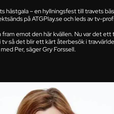
ts hästgala – en hyllningsfest till travets bä
ektsänds på ATGPlay.se och leds av tv-profi
n fram emot den här kvällen. Nu var det ett 
tv så det blir ett kärt återbesök i travvärld
 med Per, säger Gry Forssell.