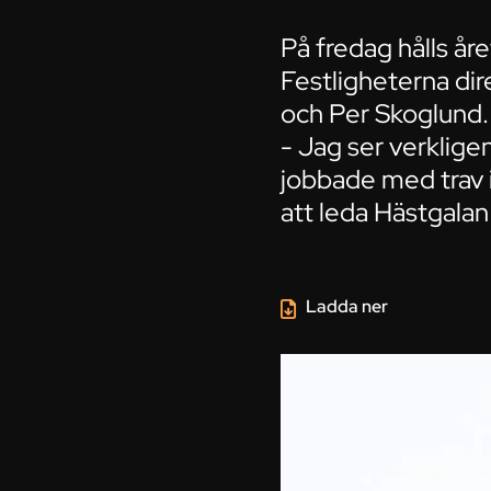
På fredag hålls åre
Festligheterna dir
och Per Skoglund.
- Jag ser verklige
jobbade med trav i 
att leda Hästgalan
Ladda ner