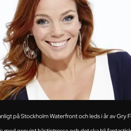
nligt på Stockholm Waterfront och leds i år av Gry F
s med genuint hästintresse och det ska bli fantastiskt