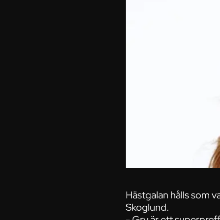
Hästgalan hålls som va
Skoglund.
- Gry är ett superproff