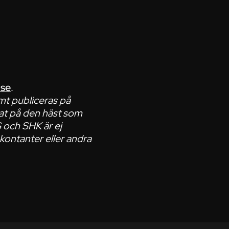
.se
.
mt publiceras på
tat på den häst som
S och SHK är ej
 kontanter eller andra