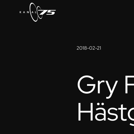
2018-02-21
Gry F
Häst