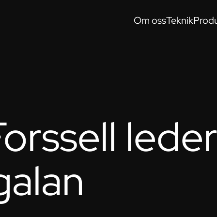
Om oss
Teknik
Produ
orssell lede
galan