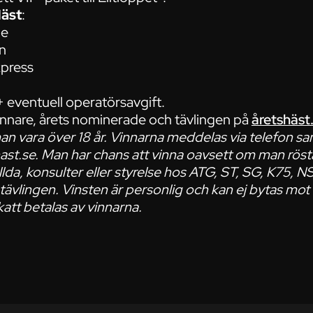
äst
:
ne
n
press
 eventuell operatörsavgift.
innare, årets nominerade och tävlingen på
åretshäst
an vara över 18 år. Vinnarna meddelas via telefon sa
ast.se. Man har chans att vinna oavsett om man rös
ällda, konsulter eller styrelse hos ATG, ST, SG, K75, N
i tävlingen. Vinsten är personlig och kan ej bytas mot
katt betalas av vinnarna.