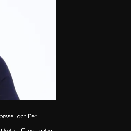
orssell och Per
 kul att få leda galan