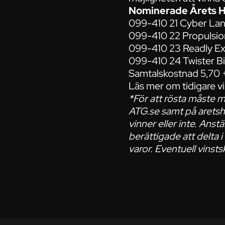
Nominerade Årets H
099-410 21 Cyber La
099-410 22 Propulsio
099-410 23 Readly Ex
099-410 24 Twister Bi
Samtalskostnad 5,70 +
Läs mer om tidigare v
*För att rösta måste m
ATG.se samt på aretsh
vinner eller inte. Anst
berättigade att delta 
varor.
Eventuell vinsts