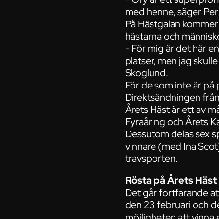
med henne, säger Per
På Hästgalan kommer d
hästarna och människ
- För mig är det här e
platser, men jag skulle
Skoglund.
För de som inte är på p
Direktsändningen från 
Årets Häst är ett av m
Fyraåring och Årets Kal
Dessutom delas sex sp
vinnare (med Ina Scot
travsporten.
Rösta på Årets Häst
Det går fortfarande at
den 23 februari och de
möjligheten att vinna e