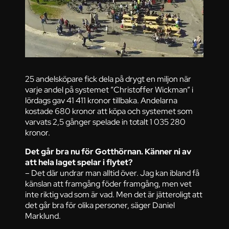
25 andelsköpare fick dela på drygt en miljon när
varje andel på systemet ”Christoffer Wickman” i
lördags gav 41 411 kronor tillbaka. Andelarna
kostade 680 kronor att köpa och systemet som
varvats 2,5 gånger spelade in totalt 1 035 280
kronor.
Det går bra nu för Gotthörnan. Känner ni av
att hela laget spelar i flytet?
– Det där undrar man alltid över. Jag kan ibland få
känslan att framgång föder framgång, men vet
inte riktig vad som är vad. Men det är jätteroligt att
det går bra för olika personer, säger Daniel
Marklund.