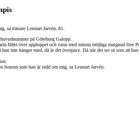
mpis
g, sa tränare Lennart Jarvén, 81.
ens huvudnummer på Göteborg Galopp.
ela fältet över upploppet och vann med minsta möjliga marginal före P
att han inte hänger med, då är det överpace. Då när det ser ut som att han
ion:
dd om honom som han är rädd om mig, sa Lennart Jarvén.