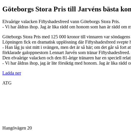
Göteborgs Stora Pris till Jarvéns bästa ko
Elvaårige valacken Fiftyshadesfreed vann Göteborgs Stora Pris.
- Vi har åldras ihop. Jag är lika rädd om honom som han är rädd om mi
Göteborgs Stora Pris med 125 000 kronor till vinnaren var söndag
Löpningen fick en dramatisk upplösning där Fiftyshadesfreed svepte h
- Han låg ju sist mitt i svängen, men det är så här; om det går så fort 
förklarade galoppnestorn Lennart Jarvén som tränar Fiftyshadesfreed.
Den elvaårige valacken och den 81-årige tränaren har en speciell relat
- Vi har åldras ihop, jag är lite försiktig med honom. Jag är lika rä
Ladda ner
ATG
Hangövägen 20