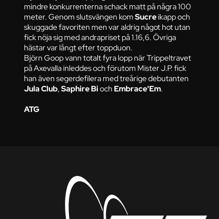
mindre konkurrenterna schack matt på några 100
meter. Genom slutsvängen kom
Sucre
ikapp och
skuggade favoriten men var aldrig något hot utan
fick nöja sig med andrapriset på 1.16,6. Övriga
hästar var långt efter toppduon.
Björn Goop vann totalt fyra lopp när Trippeltravet
på Axevalla inleddes och förutom Mister J.P. fick
han även segerdefilera med treårige debutanten
Jula Club
,
Saphire Bi
och
Embrace'Em
.
ATG