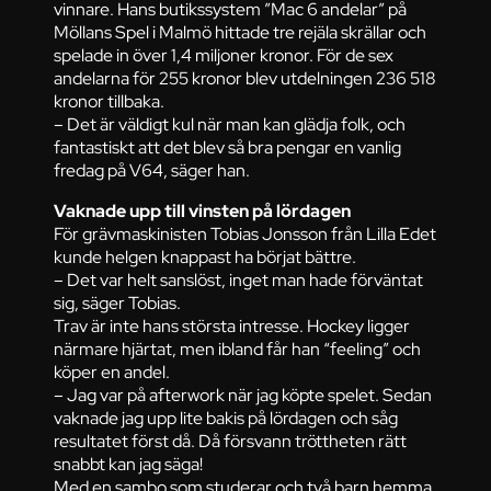
vinnare. Hans butikssystem ”Mac 6 andelar” på
Möllans Spel i Malmö hittade tre rejäla skrällar och
spelade in över 1,4 miljoner kronor. För de sex
andelarna för 255 kronor blev utdelningen 236 518
kronor tillbaka.
– Det är väldigt kul när man kan glädja folk, och
fantastiskt att det blev så bra pengar en vanlig
fredag på V64, säger han.
Vaknade upp till vinsten på lördagen
För grävmaskinisten Tobias Jonsson från Lilla Edet
kunde helgen knappast ha börjat bättre.
– Det var helt sanslöst, inget man hade förväntat
sig, säger Tobias.
Trav är inte hans största intresse. Hockey ligger
närmare hjärtat, men ibland får han “feeling” och
köper en andel.
– Jag var på afterwork när jag köpte spelet. Sedan
vaknade jag upp lite bakis på lördagen och såg
resultatet först då. Då försvann tröttheten rätt
snabbt kan jag säga!
Med en sambo som studerar och två barn hemma