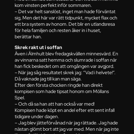
kom vinsten perfekt inför sommaren.
– Det var helt sanslöst, inget man hade förväntat
sig, Men det här var rätt tidpunkt, mycket flax och
ett bra system av honom. Det blir en utlandsresa
för hela familjen och resten åker in i huset,
berättar han.
Skrek rakt ut i soffan
Även i Älmhult blev fredagskvällen minnesvärd. En
av vinnarna satt hemma och slumrade i soffan när
han fick beskedet om att omgången var avgjord.
– När jag såg resultatet skrek jag: “Vad i helvete!”.
Då vaknade jag till kan man säga.
Efter den första chocken ringde han direkt
kompisen som hade tipsat honom om Möllans
Spel.
– Och då sa han att han också var med!
Kompisen hade köpt en andel efter ett sent infall
tidigare under dagen.
– Jag blev jätteförvånad när jag rättade. Jag hade
nästan glömt bort att jag var med. Men när jag inte