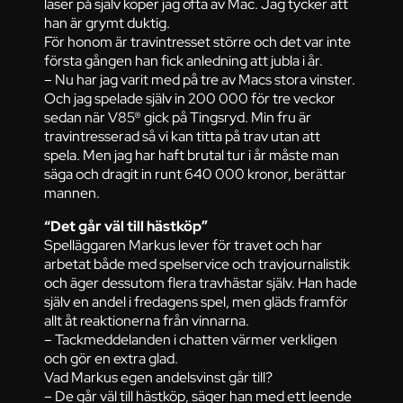
läser på själv köper jag ofta av Mac. Jag tycker att
han är grymt duktig.
För honom är travintresset större och det var inte
första gången han fick anledning att jubla i år.
– Nu har jag varit med på tre av Macs stora vinster.
Och jag spelade själv in 200 000 för tre veckor
sedan när V85® gick på Tingsryd. Min fru är
travintresserad så vi kan titta på trav utan att
spela. Men jag har haft brutal tur i år måste man
säga och dragit in runt 640 000 kronor, berättar
mannen.
“Det går väl till hästköp”
Spelläggaren Markus lever för travet och har
arbetat både med spelservice och travjournalistik
och äger dessutom flera travhästar själv. Han hade
själv en andel i fredagens spel, men gläds framför
allt åt reaktionerna från vinnarna.
– Tackmeddelanden i chatten värmer verkligen
och gör en extra glad.
Vad Markus egen andelsvinst går till?
– De går väl till hästköp, säger han med ett leende