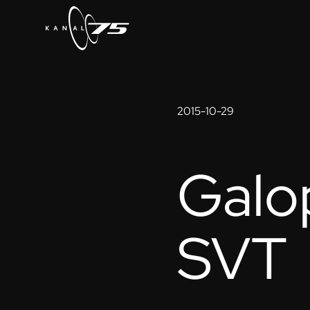
2015-10-29
Galo
SVT