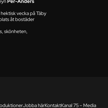
keyn
Per-Anders
n hektisk vecka på Täby
plats åt bostäder
s, skönheten,
oduktioner
Jobba här
Kontakt
Kanal 75 – Media