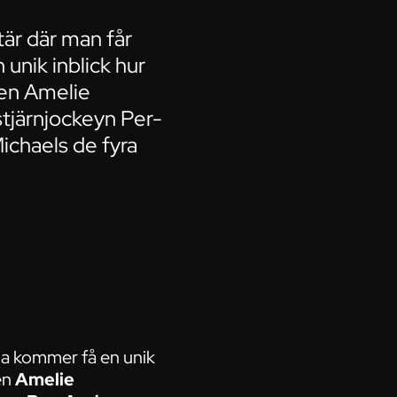
är där man får
 unik inblick hur
ren Amelie
tjärnjockeyn Per-
ichaels de fyra
na kommer få en unik
en
Amelie