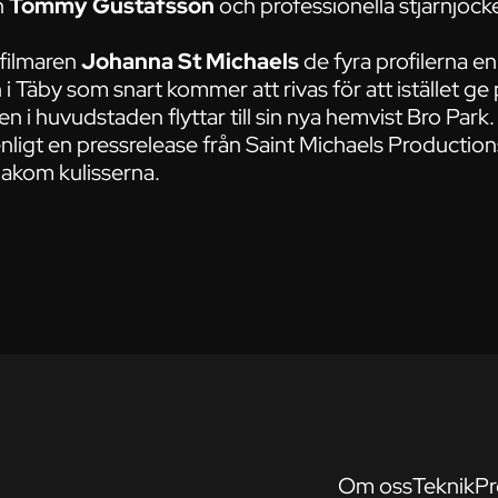
n
Tommy Gustafsson
och professionella stjärnjoc
 filmaren
Johanna St Michaels
de fyra profilerna e
Täby som snart kommer att rivas för att istället ge 
 i huvudstaden flyttar till sin nya hemvist Bro Park.
nligt en pressrelease från Saint Michaels Production
bakom kulisserna.
Om oss
Teknik
Pr