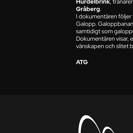
Hurdelbrink
, tränare
Gråberg
.
I dokumentären följer
Galopp. Galoppbanan i 
samtidigt som galoppen
Dokumentären visar, e
vänskapen och slitet 
ATG