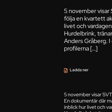
5 november visar
följa en kvartett 
livet och vardagen
Hurdelbrink, trän
Anders Gråberg. I
profilerna […]
Ladda ner
5 november visar SVT
En dokumentär där man
inblick hur livet och v