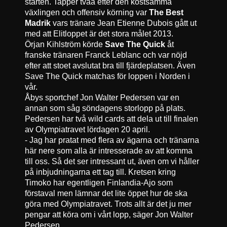
starten. Tapper tvåa efter den kostsamma
växlingen och offensiv körning var
The Best
Madrik
vars tränare Jean Etienne Dubois gått ut
med att Elitloppet är det stora målet 2013.
Örjan Kihlström körde
Save The Quick
åt
franske tränaren Franck Leblanc och var nöjd
efter att stoet avslutat bra till fjärdeplatsen. Även
Save The Quick matchas för loppen i Norden i
vår.
Åbys sportchef Jon Walter Pedersen var en
annan som såg söndagens storlopp på plats.
Pedersen har två wild cards att dela ut till finalen
av Olympiatravet lördagen 20 april.
- Jag har pratat med flera av ägarna och tränarna
här nere som alla är intresserade av att komma
till oss. Så det ser intressant ut, även om vi håller
på inbjudningarna ett tag till. Kretsen kring
Timoko har egentligen Finlandia-Ajo som
förstaval men lämnar det lite öppet hur de ska
göra med Olympiatravet. Trots allt är det ju mer
pengar att köra om i vårt lopp, säger Jon Walter
Pedersen.