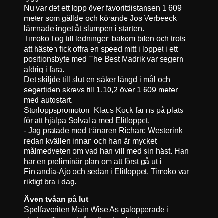
Nu var det ett lopp över favoritdistansen 1 609
meter som gällde och körande Jos Verbeeck
lämnade inget åt slumpen i starten.
Timoko flög till ledningen bakom bilen och trots
att hästen fick offra en speed mitt i loppet i ett
positionsbyte med The Best Madrik var segern
aldrig i fara.
Det skiljde till slut en säker längd i mål och
segertiden skrevs till 1.10,2 över 1 609 meter
med autostart.
Storloppspromotorn Klaus Kock fanns på plats
för att hjälpa Solvalla med Elitloppet.
- Jag pratade med tränaren Richard Westerink
redan kvällen innan och han är mycket
målmedveten om vad han vill med sin häst. Han
har en preliminär plan om att först gå ut i
Finlandia-Ajo och sedan i Elitloppet. Timoko var
riktigt bra i dag.
Även tvåan på lut
Spelfavoriten Main Wise As galopperade i