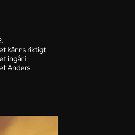
2.
t känns riktigt
et ingår i
hef Anders