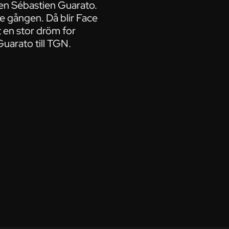
ren Sébastien Guarato.
je gången. Då blir Face
t en stor dröm for
Guarato till TGN.