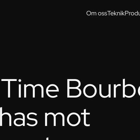
Om oss
Teknik
Produ
 Time Bour
has mot