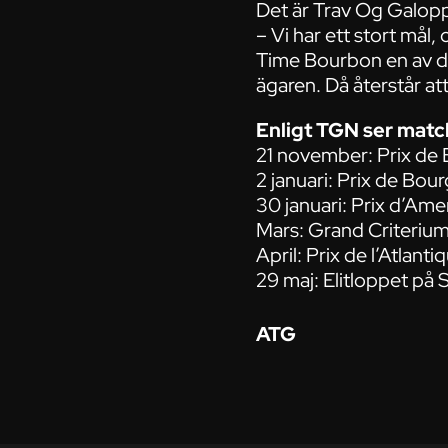
Det är Trav Og Galopp
– Vi har ett stort mål,
Time Bourbon en av de 
ägaren. Då återstår att
Enligt TGN ser matc
21 november: Prix de
2 januari: Prix de Bo
30 januari: Prix d’Am
Mars: Grand Criteriu
April: Prix de l’Atlant
29 maj: Elitloppet på S
ATG