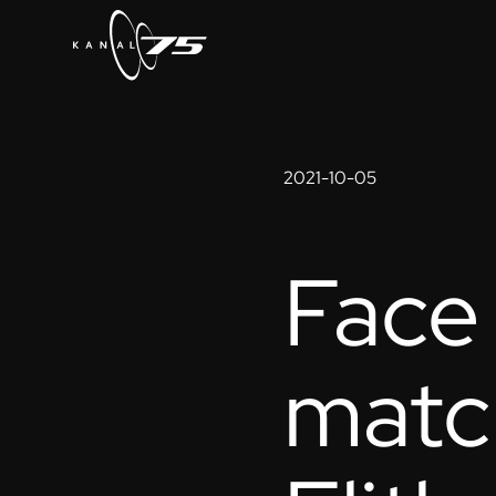
2021-10-05
Face
matc