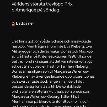
världens största travlopp Prix
d'Amerique på söndag.
Ladda ner
Det finns gott om både lyckade och misslyckade
hästköp. Men frågan är om inte Eva Kleberg, Eva
Mitteregger och deras makar Jonas och Max köp
av två hästar på Kriterieauktionen 1998 tillhör de
bättre. Först ska sägas att det var inte så konstigt
att det till slut blev en häst för familjen Kleberg.
Jonas är nämligen son till Margareta Wallenius-
Kleberg, en av Sveriges ledande uppfödare. Jonas
och Eva väntade dock länge innan de till slut
bestämde sig för att slå till. De kontaktade
proffstränaren Stefan Hultman, som precis som
Margareta Wallenius-Kleberg, håller till på
Menhammar på Ekerö utanför Stockholm, och
bad honom om hjälp. Hultman minns precis hur