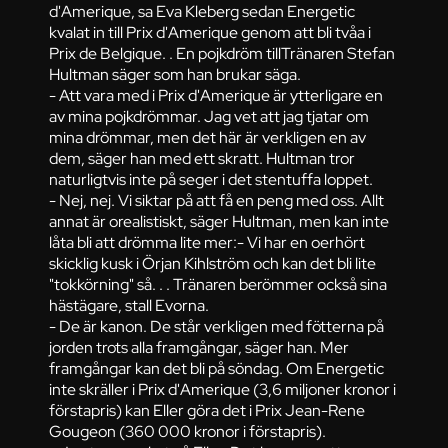
d'Amerique, sa Eva Kleberg sedan Energetic
kvalat in till Prix d'Amerique genom att bli tvåa i
Prix de Belgique. . En pojkdröm tillTränaren Stefan
Hultman säger som han brukar säga.
- Att vara med i Prix d'Amerique är ytterligare en
av mina pojkdrömmar. Jag vet att jag tjatar om
mina drömmar, men det här är verkligen en av
dem, säger han med ett skratt. Hultman tror
naturligtvis inte på seger i det stentuffa loppet.
- Nej, nej. Vi siktar på att få en peng med oss. Allt
annat är orealistiskt, säger Hultman, men kan inte
låta bli att drömma lite mer:- Vi har en oerhört
skicklig kusk i Örjan Kihlström och kan det bli lite
"tokkörning" så. . . Tränaren berömmer också sina
hästägare, stall Evorna.
- De är kanon. De står verkligen med fötterna på
jorden trots alla framgångar, säger han. Mer
framgångar kan det bli på söndag. Om Energetic
inte skräller i Prix d'Amerique (3,6 miljoner kronor i
förstapris) kan Eller göra det i Prix Jean-Rene
Gougeon (360 000 kronor i förstapris).