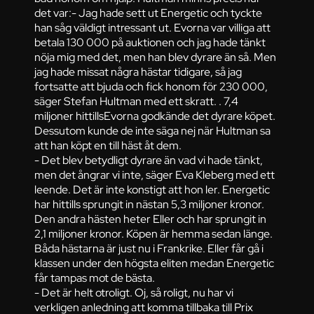
det var:- Jag hade sett ut Energetic och tyckte
han såg väldigt intressant ut. Evorna var villiga att
betala 130 000 på auktionen och jag hade tänkt
nöja mig med det, men han blev dyrare än så. Men
jag hade missat några hästar tidigare, så jag
fortsatte att bjuda och fick honom för 230 000,
säger Stefan Hultman med ett skratt. . 7,4
miljoner hittillsEvorna godkände det dyrare köpet.
Dessutom kunde de inte säga nej när Hultman sa
att han köpt en till häst åt dem.
- Det blev betydligt dyrare än vad vi hade tänkt,
men det ångrar vi inte, säger Eva Kleberg med ett
leende. Det är inte konstigt att hon ler. Energetic
har hittills sprungit in nästan 5,3 miljoner kronor.
Den andra hästen heter Eller och har sprungit in
2,1 miljoner kronor. Köpen är hemma sedan länge.
Båda hästarna är just nu i Frankrike. Eller får gå i
klassen under den högsta eliten medan Energetic
får tampas mot de bästa.
- Det är helt otroligt. Oj, så roligt, nu har vi
verkligen anledning att komma tillbaka till Prix