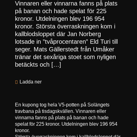
Vinnaren eller vinnarna fanns på plats
på banan och hade spelat för 225
kronor. Utdelningen blev 196 954
kronor. Största överraskningen kom i
kallblodsloppet där Jan Norberg
lotsade in ”tvåprocentaren” Eld Turi till
seger. Mats Gällerstedt från Umåker
tränar det sexåriga stoet som nyligen
betäckts och […]
Ladda ner
En kupong tog hela V5-potten på Solängets
travbana på tisdagskvällen. Vinnaren eller
vinnarna fanns på plats på banan och hade
spelat för 225 kronor. Utdelningen blev 196 954
kronor.
Största överraskningen kom i kallblodsloppet där