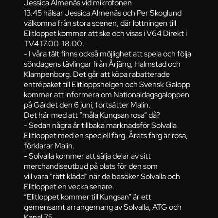
Jessica Almenäs vid mikrofonen
13.45 hälsar Jessica Almenäs och Per Skoglund
välkomna från stora scenen, där lottningen till
Elitloppet kommer att ske och visas i V64 Direkt i
TV4 17.00-18.00.
- I våra tält finns också möjlighet att spela och följa
söndagens tävlingar från Årjäng, Halmstad och
Klampenborg. Det går att köpa rabatterade
entrépaket till Elitloppshelgen och Svensk Galopp
kommer att informera om Nationaldagsgaloppen
på Gärdet den 6 juni, fortsätter Malin.
Det här med att ”måla Kungsan rosa” då?
- Sedan några år tillbaka marknadsför Solvalla
Elitloppet med en speciell färg. Årets färg är rosa,
förklarar Malin.
- Solvalla kommer att sälja delar av sitt
merchandiseutbud på plats för den som
vill vara ”rätt klädd” när de besöker Solvalla och
Elitloppet en vecka senare.
”Elitloppet kommer till Kungsan” är ett
gemensamt arrangemang av Solvalla, ATG och
Kanal 75.