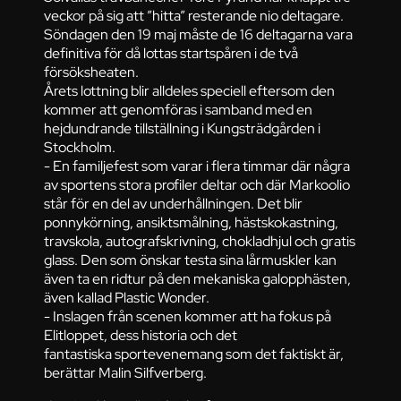
veckor på sig att ”hitta” resterande nio deltagare.
Söndagen den 19 maj måste de 16 deltagarna vara
definitiva för då lottas startspåren i de två
försöksheaten.
Årets lottning blir alldeles speciell eftersom den
kommer att genomföras i samband med en
hejdundrande tillställning i Kungsträdgården i
Stockholm.
- En familjefest som varar i flera timmar där några
av sportens stora profiler deltar och där Markoolio
står för en del av underhållningen. Det blir
ponnykörning, ansiktsmålning, hästskokastning,
travskola, autografskrivning, chokladhjul och gratis
glass. Den som önskar testa sina lårmuskler kan
även ta en ridtur på den mekaniska galopphästen,
även kallad Plastic Wonder.
- Inslagen från scenen kommer att ha fokus på
Elitloppet, dess historia och det
fantastiska sportevenemang som det faktiskt är,
berättar Malin Silfverberg.