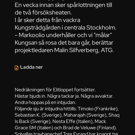
En vecka innan sker spårlottningen till
de två försöksheaten.
I år sker detta från vackra
Kungsträdgården i centrala Stockholm.
- Markoolio underhåller och vi "målar"
Kungsan så rosa det bara går, berättar
projektledaren Malin Silfverberg, ATG.
Ladda ner
Nedräkningen för Elitloppet fortsätter.
Hästar bjuds in. Några tackar ja. Några avvaktar.
Andra hoppas på en inbjudan.
Följande sju är inbjudna hittills: Timoko (Frankrike),
Sebastian K. (Sverige), Maharajah (Sverige), Shaq
Is Back (Sverige), Nesta Effe (Italien), Mack
Grace SM (Italien) och Brad de Veluwe (Finland).
Solvallas travbanechef Tore Fyrand har knappt tre