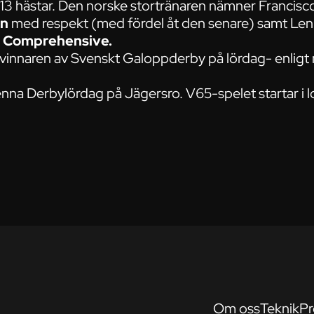
r 13 hästar. Den norske stortränaren nämner Francis
en
med respekt (med fördel åt den senare) samt Lenn
h
Comprehensive.
 vinnaren av Svenskt Galoppderby på lördag- enligt
denna Derbylördag på Jägersro. V65-spelet startar i l
Om oss
Teknik
Pr