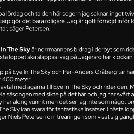
.
na på lördag och ta den här segern jag saknar, inget tvi
karp gör det bara roligare. Jag är gott förnöjd infö
star, säger Petersen.
 In The Sky
är norrmannens bidrag i derbyt som ri
sta loppet ska släppas iväg på Jägersro har klockan 
 upp på Eye In The Sky och Per-Anders Gråberg tar 
2 400 meter.
t avtal med ägarna till Eye In The Sky och rider den.
hela säsongen med sikte på det här och jag har svårt 
 har aldrig vunnit men det ser jag inte som något p
 The Sky kan svara för fantastiska insatser, i nästa lop
er Niels Petersen om treåringen som visat sig gångba