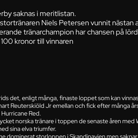
by saknas i meritlistan.
stortränaren Niels Petersen vunnit nästan al
erande tränarchampion har chansen på lörd
00 kronor till vinnaren
ids det, enligt många, finaste loppet som kan vinna
nnart Reuterskiöld Jr emellan och fick efter många å
 Hurricane Red.
mycket norska tränare i toppen de senaste åren me
d sina elva triumfer.
ge dominerat storloppen i Skandinavien men saknar j