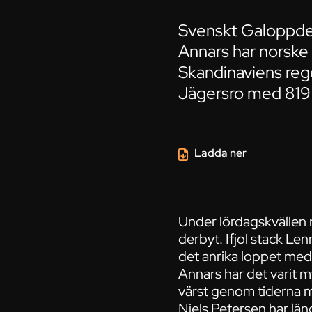
Svenskt Galoppder
Annars har norske 
Skandinaviens reg
Jägersro med 819 1
Ladda ner
Under lördagskvällen r
derbyt. Ifjol stack Le
det anrika loppet med
Annars har det varit 
värst genom tiderna me
Niels Petersen har län