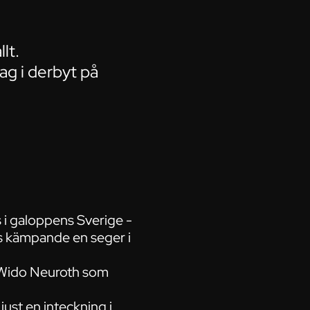
lt.
ag i derbyt på
s i galoppens Sverige -
rs kämpande en seger i
d Wido Neuroth som
ust en inteckning i