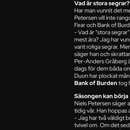
Vad är stora segrar?
Har man vunnit det mes
Petersen vill inte ran
Fear och Bank of Bur
- Vad är "stora segra
mest ära? Jag har vun
varit roliga segrar. M
säger han och skrattar
Per-Anders Gråberg är
dags för dem båda om
Duon har plockat mång
Bank of Burden
tog 
Säsongen kan börja
Niels Petersen säger a
tidig vår. Han hoppas 
- Jag har två väldigt 
tvivel om. Om det sedan 