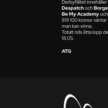
Derbyfältet innehålle
Despatch
och
Borg
Be My Academy
oc
819 100 kronor väntar
man kan vinna.
Totalt rids åtta lopp 
18.05.
ATG