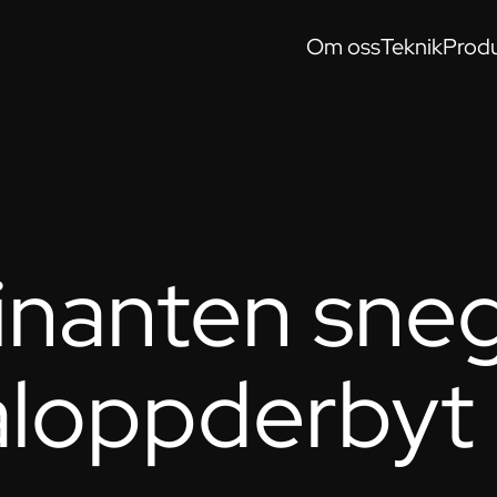
Om oss
Teknik
Produ
nanten sneg
aloppderbyt