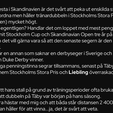
ta i Skandinavien är det svårt att peka ut enskilda s
gordna men håller tränardubbeln i Stockholms Stora 
den) mycket högt.
r" egentligen? Handlar det om loppet med mest penga
nit Stockholm Cup och Skandinavian Open tre år på 
en det vill gärna vara så att den senaste segern är de
.
 en annan som saknar en derbyseger i Sverige och 
 Duke Derby vinner.
a penningstinna segrar tillsammans, senast på Täby i
hem Stockholms Stora Pris och
Liebling
överraskad
tt hans stall på grund av träningsperioder ofta bru
att dubbeln på Täby var början på hans säsong.
bra hästar med mig och att båda står distansen 2 400
håller för att vinna...ja, det är svårt att veta.