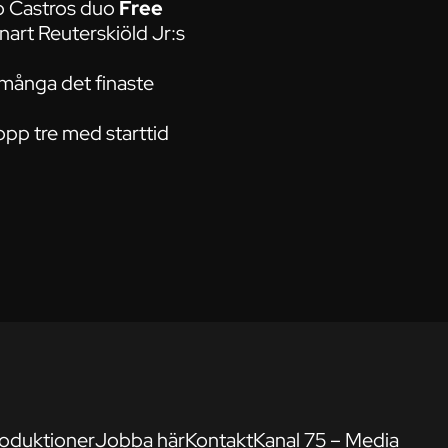
co Castros duo
Free
art Reuterskiöld Jr:s
 många det finaste
opp tre med starttid
oduktioner
Jobba här
Kontakt
Kanal 75 – Media