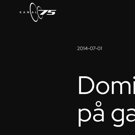
2014-07-01
Domi
på g