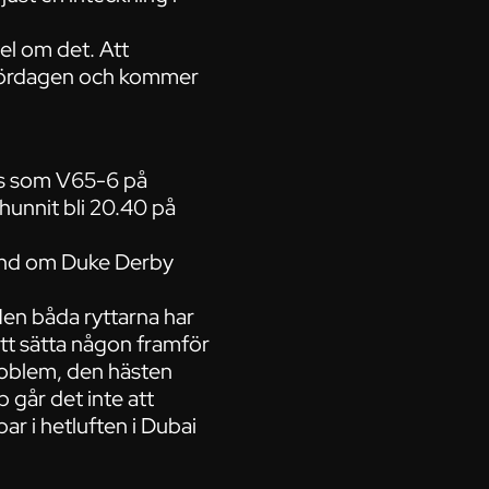
vel om det. Att
r lördagen och kommer
ds som V65-6 på
hunnit bli 20.40 på
hand om Duke Derby
 Men båda ryttarna har
att sätta någon framför
roblem, den hästen
p går det inte att
r i hetluften i Dubai