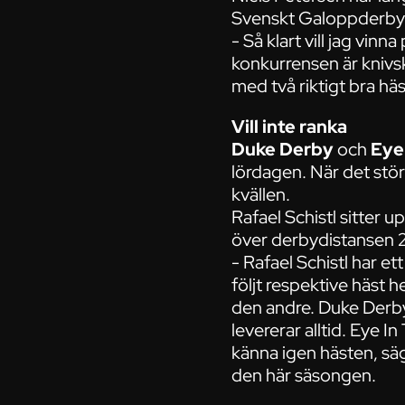
Svenskt Galoppderby
- Så klart vill jag vin
konkurrensen är knivs
med två riktigt bra hä
Vill inte ranka
Duke Derby
och
Eye
lördagen. När det stör
kvällen.
Rafael Schistl sitter
över derbydistansen 
- Rafael Schistl har et
följt respektive häst 
den andre. Duke Derby
levererar alltid. Eye In
känna igen hästen, säg
den här säsongen.