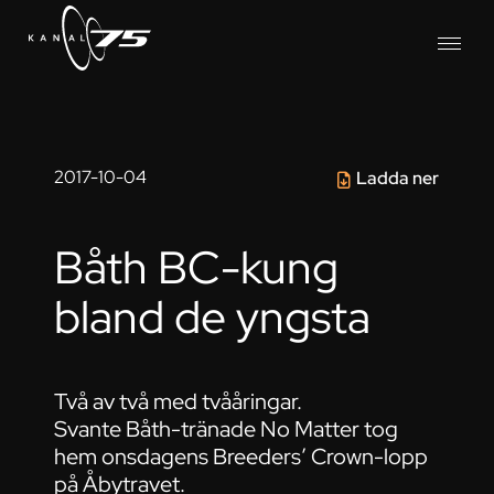
2017-10-04
Ladda ner
Båth BC-kung
bland de yngsta
Två av två med tvååringar.
Svante Båth-tränade No Matter tog
hem onsdagens Breeders’ Crown-lopp
på Åbytravet.