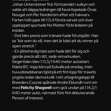
Johan Untersteiner fick förtroendet i sulkyn och
valde att släppa ledningen till favoritspelade Önas
Nougat och Per Nordström efter ett halvvarv.
Farten höll uppe till 1.13,4 första varvet och över
upploppet spurtade No Matter förbi ledaren på
insidan.
- Det blev precis som tränare hade förutspått. Han
sa ”kör som du vill, men det är bäst att du vinner på
open stretch.”
- En jättetrevlig häst som hade lätt för sig och
gjorde precis allt rätt, sade vinnarkusken.
Segertiden blev 1.13,5/1 640 meter autostart.
Nästa BC-lopp körs på Solvalla på onsdag, men
huvudstadsbanan bjöd på ett fint lopp för travets
yngsta redan denna kväll. I ett uttagningslopp till
Breeders Course spårade André Eklundh runt om
med
Felicity Shagwell
som gick undan på 1.14,2/1
640 meter auto, närmast före fint debuterande
Person of Interest.