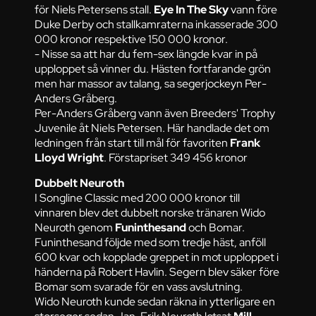
för Niels Petersens stall.
Eye In The Sky
vann före
Duke Derby och stallkamraterna inkasserade 300
000 kronor respektive 150 000 kronor.
- Nisse sa att har du fem-sex längde kvar in på
upploppet så vinner du. Hästen fortfarande grön
men har massor av talang, sa segerjockeyn Per-
Anders Gråberg.
Per-Anders Gråberg vann även Breeders' Trophy
Juvenile åt Niels Petersen. Här handlade det om
ledningen från start till mål för favoriten
Frank
Lloyd Wright
. Förstapriset 349 456 kronor
Dubbelt Neuroth
I Songline Classic med 200 000 kronor till
vinnaren blev det dubbelt norske tränaren Wido
Neuroth genom
Funinthesand
och Bomar.
Funinthesand följde med som tredje häst, anföll
600 kvar och kopplade greppet in mot upploppet i
händerna på Robert Havlin. Segern blev säker före
Bomar som svarade för en vass avslutning.
Wido Neuroth kunde sedan räkna in ytterligare en