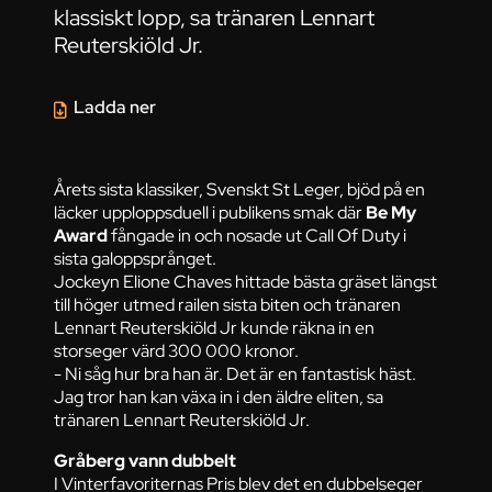
klassiskt lopp, sa tränaren Lennart
Reuterskiöld Jr.
Ladda ner
Årets sista klassiker, Svenskt St Leger, bjöd på en
läcker upploppsduell i publikens smak där
Be My
Award
fångade in och nosade ut Call Of Duty i
sista galoppsprånget.
Jockeyn Elione Chaves hittade bästa gräset längst
till höger utmed railen sista biten och tränaren
Lennart Reuterskiöld Jr kunde räkna in en
storseger värd 300 000 kronor.
- Ni såg hur bra han är. Det är en fantastisk häst.
Jag tror han kan växa in i den äldre eliten, sa
tränaren Lennart Reuterskiöld Jr.
Gråberg vann dubbelt
I Vinterfavoriternas Pris blev det en dubbelseger