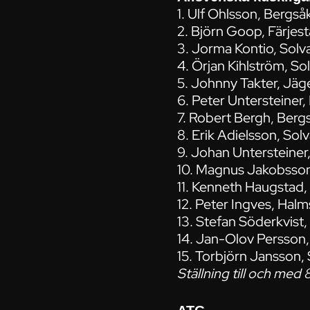
1. Ulf Ohlsson, Bergs
2. Björn Goop, Färjes
3. Jorma Kontio, Solv
4. Örjan Kihlström, So
5. Johnny Takter, Jä
6. Peter Untersteiner
7. Robert Bergh, Ber
8. Erik Adielsson, Sol
9. Johan Untersteine
10. Magnus Jakobsson
11. Kenneth Haugstad
12. Peter Ingves, Hal
13. Stefan Söderkvis
14. Jan-Olov Persson
15. Torbjörn Jansson,
Ställning till och med 8