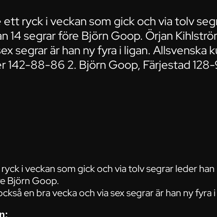
 ett ryck i veckan som gick och via tolv seg
an 14 segrar före Björn Goop. Örjan Kihlst
ex segrar är han ny fyra i ligan. Allsvenska ku
r 142-88-86 2. Björn Goop, Färjestad 128
 ryck i veckan som gick och via tolv segrar leder han
re Björn Goop.
ckså en bra vecka och via sex segrar är han ny fyra i 
n: