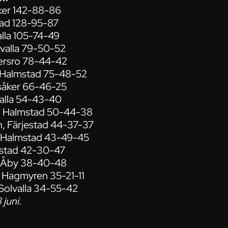
åker 142-88-86
tad 128-95-87
alla 105-74-49
lvalla 79-50-52
gersro 78-44-42
, Halmstad 75-48-52
gsåker 66-46-25
valla 54-43-40
r, Halmstad 50-44-38
, Färjestad 44-37-37
, Halmstad 43-49-45
mstad 42-30-47
t, Åby 38-40-48
, Hagmyren 35-21-11
 Solvalla 34-55-42
 juni.