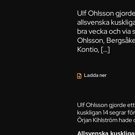
Ulf Ohlsson gjorde
allsvenska kusklig
bra vecka och via s
Ohlsson, Bergsåke
Kontio, […]
Ladda ner
Ulf Ohlsson gjorde ett
kuskligan 14 segrar fö
Örjan Kihlström hade o
Allsvenska kuskliga