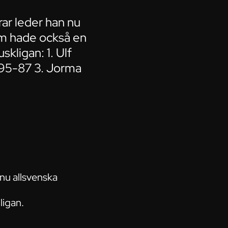
rar leder han nu
röm hade också en
skligan: 1. Ulf
-95-87 3. Jorma
 nu allsvenska
ligan.