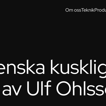
Om oss
Teknik
Produ
enska kuskli
av Ulf Ohls