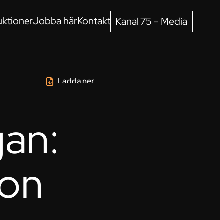
ktioner
Jobba här
Kontakt
Kanal 75 – Media
Ladda ner
gan:
son