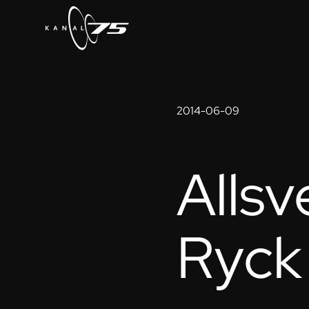
2014-06-09
Allsv
Ryck 