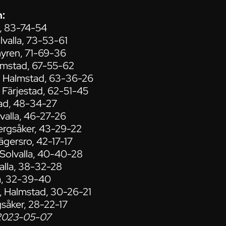
n:
la, 83-74-54
lvalla, 73-53-61
myren, 71-69-36
almstad, 67-55-62
r, Halmstad, 63-36-26
 Färjestad, 62-51-45
tad, 48-34-27
lvalla, 46-27-26
Bergsåker, 43-29-22
ägersro, 42-17-17
 Solvalla, 40-40-28
valla, 38-32-28
la, 32-39-40
, Halmstad, 30-26-21
gsåker, 28-22-17
d 2023-05-07