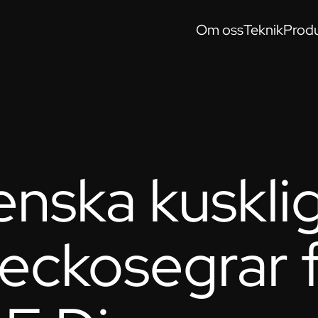
Om oss
Teknik
Produ
enska kuskli
eckosegrar 