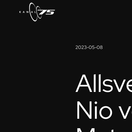
2023-05-08
Allsv
Nio v