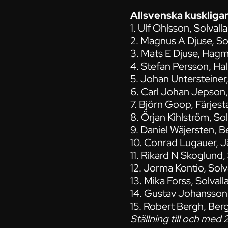
Allsvenska kuskliga
1. Ulf Ohlsson, Solval
2. Magnus A Djuse, So
3. Mats E Djuse, Hag
4. Stefan Persson, H
5. Johan Untersteine
6. Carl Johan Jepson,
7. Björn Goop, Färjes
8. Örjan Kihlström, So
9. Daniel Wäjersten, 
10. Conrad Lugauer, J
11. Rikard N Skoglund,
12. Jorma Kontio, Sol
13. Mika Forss, Solval
14. Gustav Johansson
15. Robert Bergh, Ber
Ställning till och me