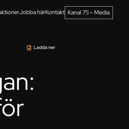
ktioner
Jobba här
Kontakt
Kanal 75 – Media
Ladda ner
gan:
för