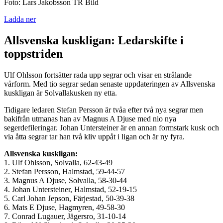
Foto: Lars Jakobsson TR Bild
Ladda ner
Allsvenska kuskligan: Ledarskifte i
toppstriden
Ulf Ohlsson fortsätter rada upp segrar och visar en strålande
vårform. Med tio segrar sedan senaste uppdateringen av Allsvenska
kuskligan är Solvallakusken ny etta.
Tidigare ledaren Stefan Persson är tvåa efter två nya segrar men
bakifrån utmanas han av Magnus A Djuse med nio nya
segerdefileringar. Johan Untersteiner är en annan formstark kusk och
via åtta segrar tar han två kliv uppåt i ligan och är ny fyra.
Allsvenska kuskligan:
1. Ulf Ohlsson, Solvalla, 62-43-49
2. Stefan Persson, Halmstad, 59-44-57
3. Magnus A Djuse, Solvalla, 58-30-44
4. Johan Untersteiner, Halmstad, 52-19-15
5. Carl Johan Jepson, Färjestad, 50-39-38
6. Mats E Djuse, Hagmyren, 49-58-30
7. Conrad Lugauer, Jägersro, 31-10-14