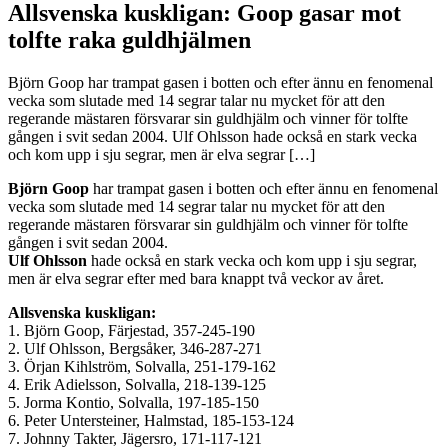
Allsvenska kuskligan: Goop gasar mot
tolfte raka guldhjälmen
Björn Goop har trampat gasen i botten och efter ännu en fenomenal
vecka som slutade med 14 segrar talar nu mycket för att den
regerande mästaren försvarar sin guldhjälm och vinner för tolfte
gången i svit sedan 2004. Ulf Ohlsson hade också en stark vecka
och kom upp i sju segrar, men är elva segrar […]
Björn Goop
har trampat gasen i botten och efter ännu en fenomenal
vecka som slutade med 14 segrar talar nu mycket för att den
regerande mästaren försvarar sin guldhjälm och vinner för tolfte
gången i svit sedan 2004.
Ulf Ohlsson
hade också en stark vecka och kom upp i sju segrar,
men är elva segrar efter med bara knappt två veckor av året.
Allsvenska kuskligan:
1. Björn Goop, Färjestad, 357-245-190
2. Ulf Ohlsson, Bergsåker, 346-287-271
3. Örjan Kihlström, Solvalla, 251-179-162
4. Erik Adielsson, Solvalla, 218-139-125
5. Jorma Kontio, Solvalla, 197-185-150
6. Peter Untersteiner, Halmstad, 185-153-124
7. Johnny Takter, Jägersro, 171-117-121