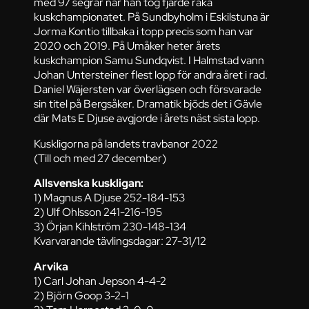
med 97 segrar när han tog fjärde raka
kuskchampionatet. På Sundbyholm i Eskilstuna är
Jorma Kontio tillbaka i topp precis som han var
2020 och 2019. På Umåker heter årets
kuskchampion Samu Sundqvist. I Halmstad vann
Johan Untersteiner flest lopp för andra året i rad.
Daniel Wäjersten var överlägsen och försvarade
sin titel på Bergsåker. Dramatik bjöds det i Gävle
där Mats E Djuse avgjorde i årets näst sista lopp.
Kuskligorna på landets travbanor 2022
(Till och med 27 december)
Allsvenska kuskligan:
1) Magnus A Djuse 252-184-153
2) Ulf Ohlsson 241-216-195
3) Örjan Kihlström 230-148-134
Kvarvarande tävlingsdagar: 27-31/12
Arvika
1) Carl Johan Jepson 4-4-2
2) Björn Goop 3-2-1