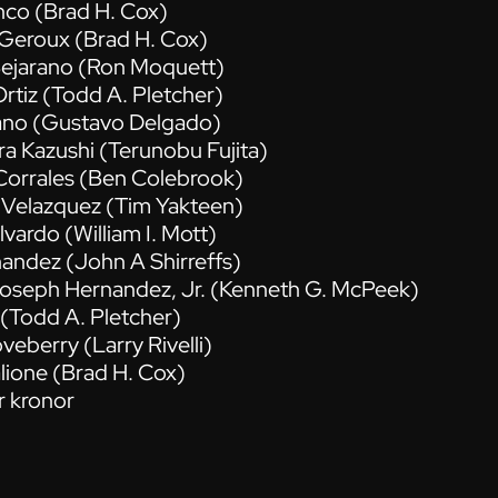
nco (Brad H. Cox)
 Geroux (Brad H. Cox)
 Bejarano (Ron Moquett)
Ortiz (Todd A. Pletcher)
lano (Gustavo Delgado)
a Kazushi (Terunobu Fujita)
Corrales (Ben Colebrook)
 Velazquez (Tim Yakteen)
vardo (William I. Mott)
nandez (John A Shirreffs)
Joseph Hernandez, Jr. (Kenneth G. McPeek)
z (Todd A. Pletcher)
veberry (Larry Rivelli)
alione (Brad H. Cox)
r kronor