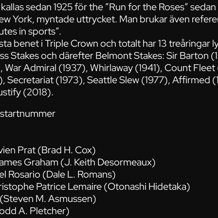
 kallas sedan 1925 för the ”Run for the Roses” sedan
ew York, myntade uttrycket. Man brukar även referer
tes in sports”.
ta benet i Triple Crown och totalt har 13 treåringar 
ss Stakes och därefter Belmont Stakes: Sir Barton (1
 War Admiral (1937), Whirlaway (1941), Count Fleet 
), Secretariat (1973), Seattle Slew (1977), Affirmed
stify (2018).
n startnummer
vien Prat (Brad H. Cox)
ames Graham (J. Keith Desormeaux)
el Rosario (Dale L. Romans)
istophe Patrice Lemaire (Otonashi Hidetaka)
o (Steven M. Asmussen)
(Todd A. Pletcher)