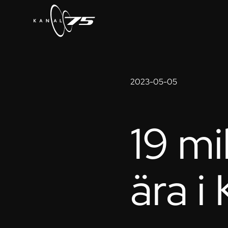
2023-05-05
19 mi
ära i