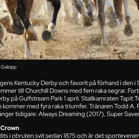
k Galopp
agens Kentucky Derby och favorit på förhand i den i 
mmer till Churchill Downs med fem raka segrar. Fo
erby på Gulfstream Park 1 april. Stallkamraten Tapit Tr
 kommer med fyra raka triumfer. Tränaren Todd A. P
nger tidigare: Always Dreaming (2017), Super Saver
e Crown
dits i obruten svit sedan 1875 och är det sporteve