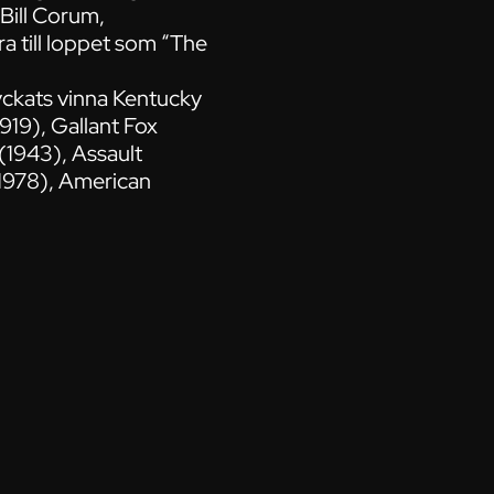
 Bill Corum,
a till loppet som “The
lyckats vinna Kentucky
919), Gallant Fox
(1943), Assault
 (1978), American