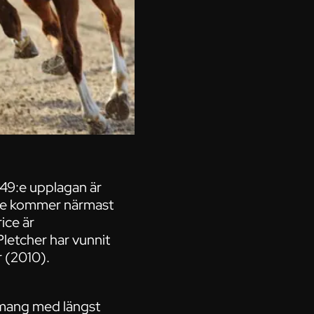
149:e upplagan är
rte kommer närmast
ice är
letcher har vunnit
 (2010).
nemang med längst