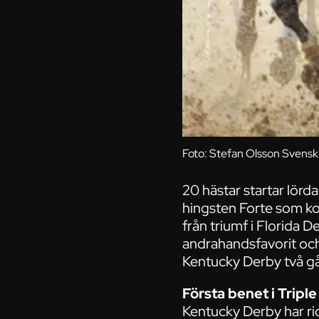
Foto: Stefan Olsson Svens
20 hästar startar lörd
hingsten Forte som ko
från triumf i Florida D
andrahandsfavorit och
Kentucky Derby två gå
Första benet i Tripl
Kentucky Derby har ri