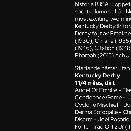
historia i USA. Loppet
sportkolumnist från N
most exciting two minu
Kentucky Derby är förs
Derby följt av Preakne
(1930), Omaha (1935),
(1946), Citation (1948
Pharoah (2015) och Ju
Startande hästar uta
Kentucky Derby
1 1/4 miles, dirt
Angel Of Empire - Fla
Confidence Game - J
Cyclone Mischief - Jo
Derma Sotogake - Chr
Disarm - Joel Rosari
Forte - Irad Ortiz Jr 