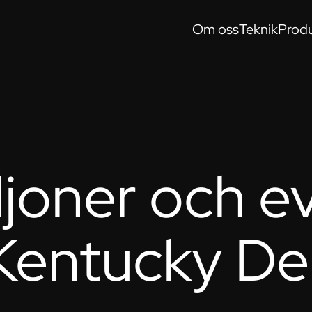
Om oss
Teknik
Produ
ljoner och e
 Kentucky D