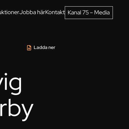
ktioner
Jobba här
Kontakt
Kanal 75 – Media
Ladda ner
vig
erby