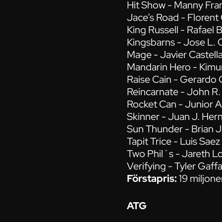
Hit Show - Manny Fra
Jace’s Road - Florent
King Russell - Rafael
Kingsbarns - Jose L. 
Mage - Javier Castel
Mandarin Hero - Kimur
Raise Cain - Gerardo 
Reincarnate - John R.
Rocket Can - Junior Al
Skinner - Juan J. Her
Sun Thunder - Brian 
Tapit Trice - Luis Sae
Two Phil´s - Jareth Lo
Verifying - Tyler Gaff
Förstapris:
19 miljone
ATG